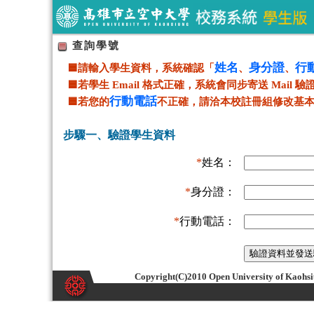
查詢學號
姓名
身分證
行
🟦請輸入學生資料，系統確認「
、
、
🟦若學生 Email 格式正確，系統會同步寄送 Mail 
行動電話
🟦若您的
不正確，請洽本校註冊組修改基本資料(0
步驟一、驗證學生資料
*
姓名：
*
身分證：
*
行動電話：
Copyright(C)2010 Open University of