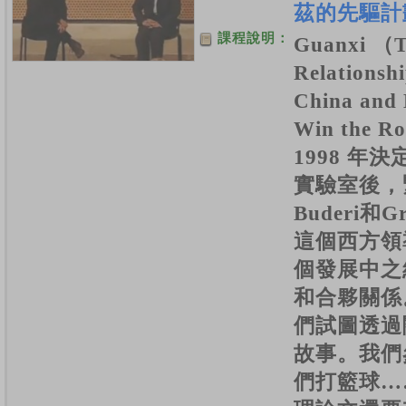
茲的先驅計
課程說明：
Guanxi （T
Relations
China and 
Win the 
1998 年
實驗室後，緊
Buderi和G
這個西方領
個發展中之
和合夥關係。
們試圖透過
故事。我們
們打籃球…