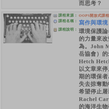
而思考？
課程來源：
OOPS開放式課
課程名稱：
寫作與環境 
課程說明：
環境保護論
的力量來改
為。John M
岳協會）的
Hetch H
以文章來停
期的環保者Al
失去掠奪動
希望停止屠
Rachel 
的海洋生物