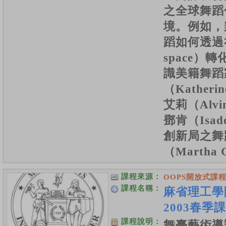
之全球舞蹈
境。例如，
蹈如何透過社
space）
識美籍舞蹈
（Kather
艾莉（Alvi
鄧肯（Isad
創新局之舞
（Martha
課程來源：
OOPS開放式課
課程名稱：
麻省理工學
2003春季
課程說明：
舞臺藝術導