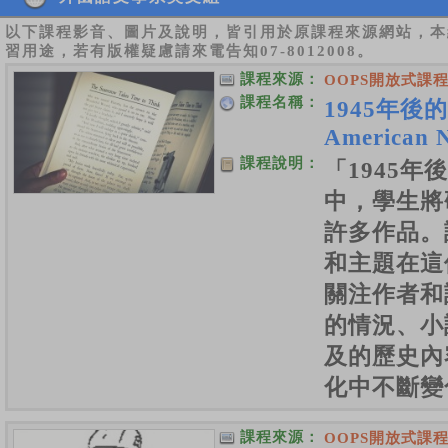
以下課程影音、圖片及說明，皆引用於原課程來源網站，本
習用途，若有版權疑慮請來電告知07-8012008。
課程來源：
OOPS開放式課
課程名稱：
1945年後
American N
課程說明：
「1945
中，學生將
許多作品。
和主題在這
關注作者和
的情況、小
及的歷史內
化中不斷變
課程來源：
OOPS開放式課