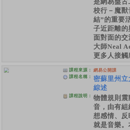
是網易盤古
校行－魔獸
結”的重要
子近距離的
面對面的交
大師Neal 
更多人接觸
課程來源：
網易公開課
課程名稱：
密蘇里州立
綜述
課程說明：
物體規則震
音，由有組
想感情、反
就是音樂。