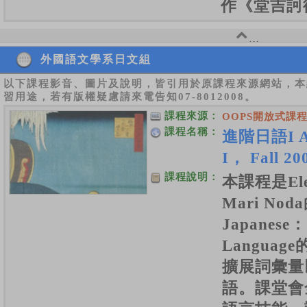
作《堂吉訶
外國語文學系日文組
以下課程影音、圖片及說明，皆引用於原課程來源網站，本
習用途，若有版權疑慮請來電告知07-8012008。
課程來源：
OOPS開放式課
課程名稱：
進階日語I Ad
I， Fall 20
課程說明：
本課程是Elea
Mari N
Japanese：
Languag
擴展詞彙量
語。課堂會