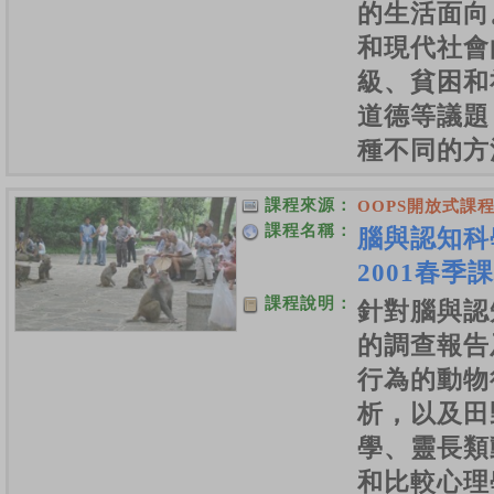
的生活面向
和現代社會
級、貧困和
道德等議題
種不同的方
課程來源：
OOPS開放式課
課程名稱：
腦與認知
2001春季
課程說明：
針對腦與認
的調查報告
行為的動物
析，以及田
學、靈長類
和比較心理