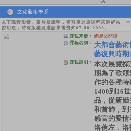
文化藝術學系
以下課程影音、圖片及說明，皆引用於原課程來源網站，本
習用途，若有版權疑慮請來電告知07-8012008。
課程來源：
網易公開課
課程名稱：
大都會藝術
藝復興時期
課程說明：
本次展覽探
期為了歌頌
作的各種特
1400到1
品，從新婚
和首飾，到
感官的愛情
洛倫左．洛托（