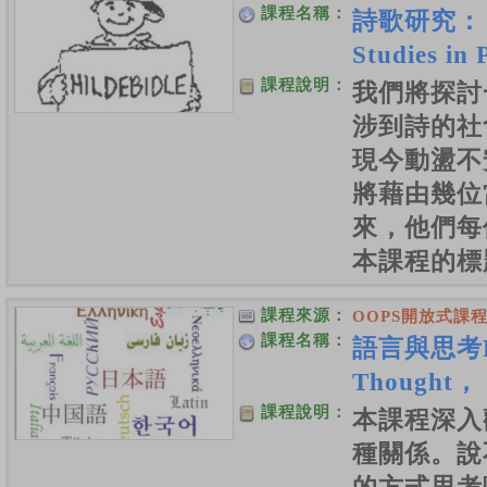
課程名稱：
詩歌研究：
Studies in
課程說明：
我們將探討
涉到詩的社
現今動盪不
將藉由幾位
來，他們每
本課程的標
課程來源：
OOPS開放式課
課程名稱：
語言與思考La
Thought， 
課程說明：
本課程深入
種關係。說