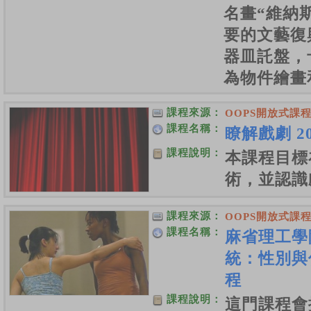
名畫“維納
要的文藝復
器皿託盤，
為物件繪畫
課程來源：
OOPS開放式課
課程名稱：
瞭解戲劇 2
課程說明：
本課程目標
術，並認識
課程來源：
OOPS開放式課
課程名稱：
麻省理工學
統：性別與傳
程
課程說明：
這門課程會