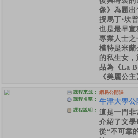
復興時裝的
像》為題出
授馬丁•坎
也是最早宣
專業人士之
模特是米蘭
的私生女，
品為《La Bel
《美麗公主
課程來源：
網易公開課
課程名稱：
牛津大學公
課程說明：
這是一門非
介紹了文學
從“不可靠