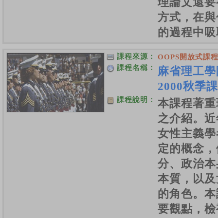
理論文還要
方式，在與
的過程中吸
課程來源：
OOPS開放式課
課程名稱：
麻省理工學
2000秋季
課程說明：
本課程著重
之介紹。近
女性主義學
定的概念，
分、政治本
本質，以及
的角色。本
要觀點，檢