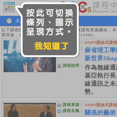
大眾傳播學系
以下課程影音、圖片及說明，皆引用於原課程來源網站，本
習用途，若有版權疑慮請來電告知07-8012008。
課程來源：
OOPS開放式課
課程名稱：
麻省理工學
新世界Shapin
課程說明：
作為無線通
基亞執行長Jo
線通訊之未
勢。
課程來源：
OOPS開放式課
課程名稱：
關係的藝術