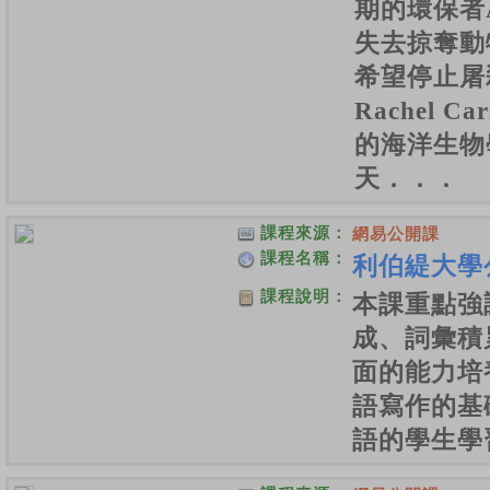
期的環保者Al
失去掠奪動
希望停止屠
Rachel 
的海洋生物
天．．．
課程來源：
網易公開課
課程名稱：
利伯緹大學
課程說明：
本課重點強
成、詞彙積
面的能力培
語寫作的基
語的學生學