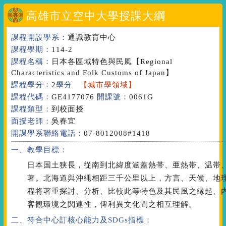
高雄市立空中大學授課大綱
課程開設學系：
通識教育中心
課程學期：
114-2
課程名稱：
日本各區域特色與民風
【Regional
Characteristics and Folk Customs of Japan】
課程學分：
2
學分
【城市學領域】
課程代碼：
GE4177076
開課號：
0061G
課程類型：
到校面授
面授老師：
吳春宜
開課學系聯絡電話：
07-8012008#1418
一、教學目標：
日本国土狭長，従南到北緯度涵蓋熱帯、亜熱帯、温帯
著。北海道與沖縄相距三千公里以上，方言、天候、地
程将著重探討、分析、比較此等特色及其民風之縁起、
客観環境之関連性，俾利異文化間之相互理解。
二、符合中心訂核心能力
及SDGs指標
：