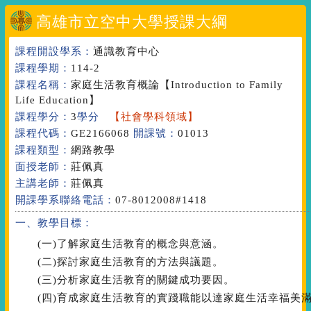
高雄市立空中大學授課大綱
課程開設學系：
通識教育中心
課程學期：
114-2
課程名稱：
家庭生活教育概論
【Introduction to Family
Life Education】
課程學分：
3
學分
【社會學科領域】
課程代碼：
GE2166068
開課號：
01013
課程類型：
網路教學
面授老師：
莊佩真
主講老師：
莊佩真
開課學系聯絡電話：
07-8012008#1418
一、教學目標：
(一)了解家庭生活教育的概念與意涵。
(二)探討家庭生活教育的方法與議題。
(三)分析家庭生活教育的關鍵成功要因。
(四)育成家庭生活教育的實踐職能以達家庭生活幸福美