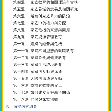
第四週
家庭教育的相關理論與實務
第五週
家庭界域的意義及相關研究
第六週
婚姻與家庭暴力的防治
第七週
家庭中的權力與分配
第八週
家庭危機的來源與因應
第九週
家庭資源管理教育
第十週
婚姻的經營與危機
第十一週
家庭不同型態的親職教育
第十二週
家庭飲食與健康教育
第十三週
家庭生活環境教育
第十四週
家庭的互動與溝通
第十五週
人際的溝通與互動
第十六週
成功有效能的父母
第十七週
如何建立良好親子關係
第十八週
伴侶與家族治療
六、面授內容綱要：