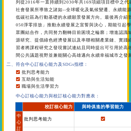
列從2016年一直持續到2030年共169項細項目標中
社會發展所導致之諸如--全球暖化及氣候變遷、永續能
低碳社區為行動基礎的永續願景發展方向。最後再介紹
050淨零排放」推動永續發展之宣誓與決心，期能引起
眾團結合作，共同努力翻轉目前困境之輪廓；增進認識
源研究、提倡綠色經濟發展以及串聯相關產業鏈、實踐
習者將課程研究之發現嘗試連結且同時提出可引用於高
間公共議題視野並兼能關心高雄邁向永續幸福城市之發
二、符合中心訂核心能力
及SDGs指標
：
批判思考能力
互助與生活知能
職場與生活學習力
中心訂核心能力與校訂核心能力對應表：
校訂核心能力
與時俱進的學習能力
中
批判思考能力
心
訂