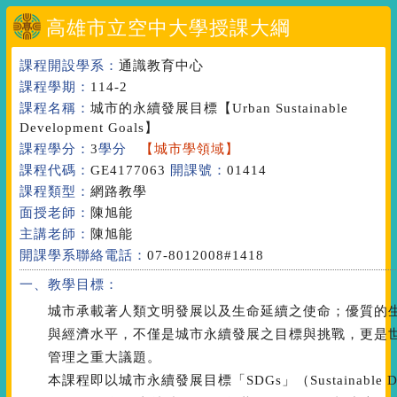
高雄市立空中大學授課大綱
課程開設學系：
通識教育中心
課程學期：
114-2
課程名稱：
城市的永續發展目標
【Urban Sustainable
Development Goals】
課程學分：
3
學分
【城市學領域】
課程代碼：
GE4177063
開課號：
01414
課程類型：
網路教學
面授老師：
陳旭能
主講老師：
陳旭能
開課學系聯絡電話：
07-8012008#1418
一、教學目標：
城市承載著人類文明發展以及生命延續之使命；優質的
與經濟水平，不僅是城市永續發展之目標與挑戰，更是
管理之重大議題。
本課程即以城市永續發展目標「SDGs」（Sustainable De