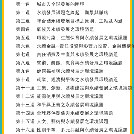
第一週
城市與全球發展的困境
第二週
永續發展議題之緣起、願景與脈絡
第三週
聯合國永續發展目標之原則、主軸及內涵
第四週
氣候與永續發展之環境議題
第五週
環境污染、生態保育與永續發展之環境議題
第六週
永續金融─責任投資與影響力投資、金融機構
第七週
責任消費及生產與永續發展之環境議題
第八週
貧窮、飢餓、教育與永續發展之環境議題
第九週
健康福祉與永續發展之環境議題
第十週
就業、經濟與平等之永續發展環境議題
第十一週
工業、創新、基礎建設與永續發展之環境議題
第十二週
能源使用與永續發展之環境議題
第十三週
和平與正義之永續發展環境議題
第十四週
全球夥伴關係與永續發展之環境議題
第十五週
人文、藝術與永續發展之環境議題
第十六週
性別平等、多元共融與永續發展之環境議題