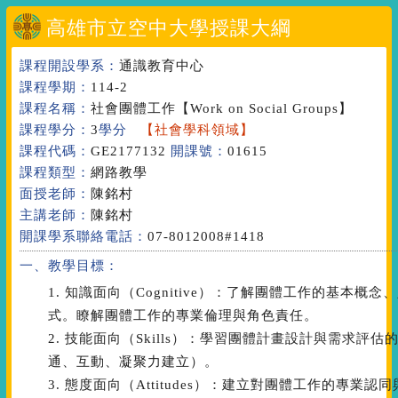
高雄市立空中大學授課大綱
課程開設學系：
通識教育中心
課程學期：
114-2
課程名稱：
社會團體工作
【Work on Social Groups】
課程學分：
3
學分
【社會學科領域】
課程代碼：
GE2177132
開課號：
01615
課程類型：
網路教學
面授老師：
陳銘村
主講老師：
陳銘村
開課學系聯絡電話：
07-8012008#1418
一、教學目標：
1. 知識面向（Cognitive）：了解團體工作的基本
式。瞭解團體工作的專業倫理與角色責任。
2. 技能面向（Skills）：學習團體計畫設計與需求
通、互動、凝聚力建立）。
3. 態度面向（Attitudes）：建立對團體工作的專