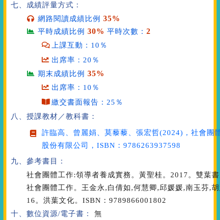
七、成績評量方式：
35%
網路閱讀成績比例
30%
2
平時成績比例
平時次數：
上課互動：10％
出席率：20％
35%
期末成績比例
出席率：10％
繳交書面報告：25％
八、授課教材／教科書：
許臨高、曾麗娟、莫藜藜、張宏哲(2024)，
社會團
股份有限公司，ISBN：9786263937598
九、參考書目：
社會團體工作:領導者養成實務。黃聖桂。2017。雙葉書廊。I
社會團體工作。王金永,白倩如,何慧卿,邱媛媛,南玉芬,胡慧
16。洪葉文化。ISBN：9789866001802
十、數位資源/電子書：
無