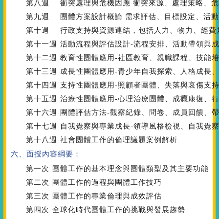
第八週
衝突處理與危機因應 衝突來源、處理策略、
第九週
團體方案設計概論 需求評估、目標設定、活
第十週
行政支持與資源連結，包括人力、物力、經費
第十一週
活動流程與評估設計-流程安排、活動帶領與
第十二週
教育性團體應用-社區教育、親職課程、技能
第十三週
成長性團體應用-青少年自我探索、人格成長
第十四週
支持性團體應用-照顧者團體、失落與哀傷支
第十五週
治療性團體應用-心理治療團體、成癮康復、
第十六週
團體評估方法-觀察紀錄、問卷、成員回饋、
第十七週
自我覺察與專業成長-領導風格檢視、自我覺
第十八週
社會團體工作的倫理議題案例解析
六、面授內容綱要：
第一次
團體工作的基本理念與團體類型及其主要功能
第二次
團體工作的過程與團體工作技巧
第三次
團體工作的專業倫理與成效評估
第四次
全球化時代團體工作的挑戰與發展趨勢