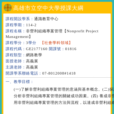
高雄市立空中大學授課大綱
課程開設學系：
通識教育中心
課程學期：
114-2
課程名稱：
非營利組織專案管理
【Nonprofit Project
Management】
課程學分：
3
學分
【社會學科領域】
課程代碼：
GE2177160
開課號：
01816
課程類型：
網路教學
面授老師：
高義展
主講老師：
高義展
開課學系聯絡電話：
07-8012008#1418
一、教學目標：
(一)了解非營利組織專案管理的意涵與基本概念。(二)
分析非營利組織專案管理的關鍵成功因素。(四) 養成非營
用非營利組織專案管理的方法與流程，以達成非營利組