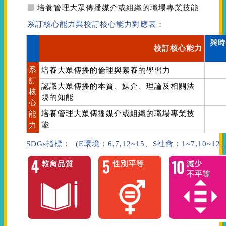
培養管理大眾傳播媒介或組織的職場專業技能
系訂核心能力與校訂核心能力對應表：
與時
校訂核心能力
系
培養大眾傳播的倫理與素養的學習力
訂
認識大眾傳播的本質、媒介、理論及相關法
核
規的知能
心
培養管理大眾傳播媒介或組織的職場專業技
能
能
力
SDGs指標： (E環境：6,7,12~15、S社會：1~7,10~1