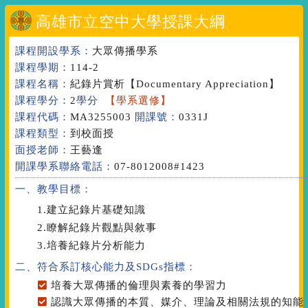
高雄市立空中大學授課大綱
課程開設學系：
大眾傳播學系
課程學期：
114-2
課程名稱：
紀錄片賞析
【Documentary Appreciation】
課程學分：
2
學分
【學系選修】
課程代碼：
MA3255003
開課號：
0331J
課程類型：
到校面授
面授老師：
王藝逢
開課學系聯絡電話：
07-8012008#1423
一、教學目標：
1.建立紀錄片基礎知識
2.瞭解紀錄片觀點與敘事
3.培養紀錄片分析能力
二、符合系訂核心能力
及SDGs指標
：
培養大眾傳播的倫理與素養的學習力
認識大眾傳播的本質、媒介、理論及相關法規的知能