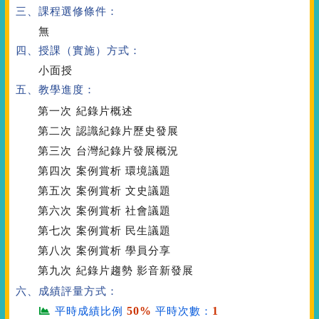
三、課程選修條件：
無
四、授課（實施）方式：
小面授
五、教學進度：
第一次
紀錄片概述
第二次
認識紀錄片歷史發展
第三次
台灣紀錄片發展概況
第四次
案例賞析 環境議題
第五次
案例賞析 文史議題
第六次
案例賞析 社會議題
第七次
案例賞析 民生議題
第八次
案例賞析 學員分享
第九次
紀錄片趨勢 影音新發展
六、成績評量方式：
50%
1
平時成績比例
平時次數：