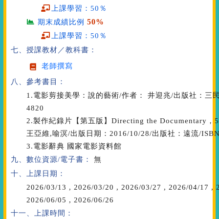
上課學習：50％
50%
期末成績比例
上課學習：50％
七、授課教材／教科書：
老師撰寫
八、參考書目：
1.電影剪接美學：說的藝術/作者： 井迎兆/出版社：三民/出版日
4820
2.製作紀錄片【第五版】Directing the Documentary，5t
王亞維,喻溟/出版日期：2016/10/28/出版社：遠流/ISBN：
3.電影辭典 國家電影資料館
九、數位資源/電子書：
無
十、上課日期：
2026/03/13
,
2026/03/20
,
2026/03/27
,
2026/04/17
,
2
2026/06/05
,
2026/06/26
十一、上課時間：