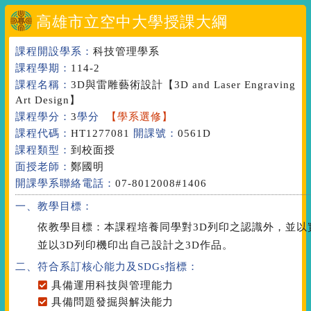
高雄市立空中大學授課大綱
課程開設學系：
科技管理學系
課程學期：
114-2
課程名稱：
3D與雷雕藝術設計
【3D and Laser Engraving
Art Design】
課程學分：
3
學分
【學系選修】
課程代碼：
HT1277081
開課號：
0561D
課程類型：
到校面授
面授老師：
鄭國明
開課學系聯絡電話：
07-8012008#1406
一、教學目標：
依教學目標：本課程培養同學對3D列印之認識外，並以
並以3D列印機印出自己設計之3D作品。
二、符合系訂核心能力
及SDGs指標
：
具備運用科技與管理能力
具備問題發掘與解決能力