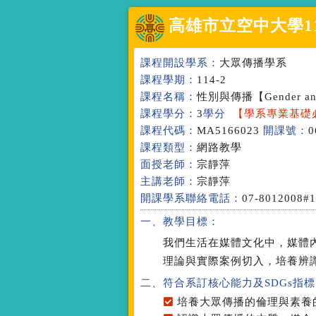
高雄市立空中大學
1
課程開設學系：
大眾傳播學系
課程學期：
114-2
課程名稱：
性別與傳播
【Gender a
課程學分：
3
學分
【學系專業基礎
課程代碼：
MA5166023
開課號：
0
課程類型：
網路教學
面授老師：
宗靜萍
主講老師：
宗靜萍
開課學系聯絡電話：
07-8012008#
一、教學目標：
我們生活在媒體文化中，媒體
理論與實際案例切入，培養辨
二、符合系訂核心能力
及SDGs指標
培養大眾傳播的倫理與素養