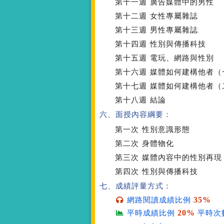
第十一週
廣告媒體中的男性
第十二週
女性專屬雜誌
第十三週
男性專屬雜誌
第十四週
性別與傳播科技
第十五週
電玩、網路與性別
第十六週
媒體如何建構他者（
第十七週
媒體如何建構他者（
第十八週
結論
六、面授內容綱要：
第一次
性別意識形態
第二次
身體物化
第三次
媒體內容中的性別再現
第四次
性別與傳播科技
七、成績評量方式：
35%
網路閱讀成績比例
20%
平時成績比例
平時次