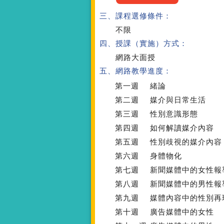
三、課程選修條件：
不限
四、授課（實施）方式：
網路大面授
五、網路教學進度：
第一週
緒論
第二週
媒介與日常生活
第三週
性別意識形態
第四週
如何解讀媒介內容
第五週
性別歧視的媒介內容
第六週
身體物化
第七週
新聞媒體中的女性報
第八週
新聞媒體中的男性報
第九週
媒體內容中的性別再
第十週
廣告媒體中的女性