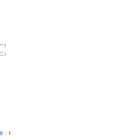
一）
二）
1
數：