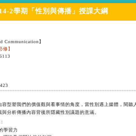
14-2學期
「
性別與傳播
」授課大綱
nd Communication】
必修】
6113
1423
內容型塑我們的價值觀與看事情的角度，當性別遇上媒體，閱聽
識與分析傳播內容背後所隱藏性別議題的意涵。
：
的學習力