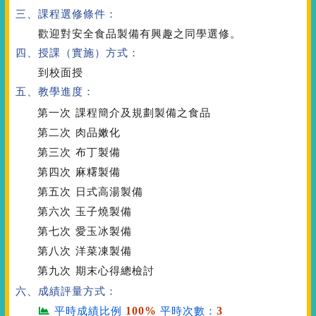
三、課程選修條件：
歡迎對安全食品製備有興趣之同學選修。
四、授課（實施）方式：
到校面授
五、教學進度：
第一次
課程簡介及規劃製備之食品
第二次
肉品嫩化
第三次
布丁製備
第四次
麻糬製備
第五次
日式高湯製備
第六次
玉子燒製備
第七次
愛玉冰製備
第八次
洋菜凍製備
第九次
期末心得總檢討
六、成績評量方式：
100%
3
平時成績比例
平時次數：