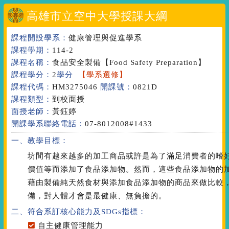
高雄市立空中大學授課大綱
課程開設學系：
健康管理與促進學系
課程學期：
114-2
課程名稱：
食品安全製備
【Food Safety Preparation】
課程學分：
2
學分
【學系選修】
課程代碼：
HM3275046
開課號：
0821D
課程類型：
到校面授
面授老師：
黃鈺婷
開課學系聯絡電話：
07-8012008#1433
一、教學目標：
坊間有越來越多的加工商品或許是為了滿足消費者的嗜
價值等而添加了食品添加物。然而，這些食品添加物的
藉由製備純天然食材與添加食品添加物的商品來做比較
備，對人體才會是最健康、無負擔的。
二、符合系訂核心能力
及SDGs指標
：
自主健康管理能力