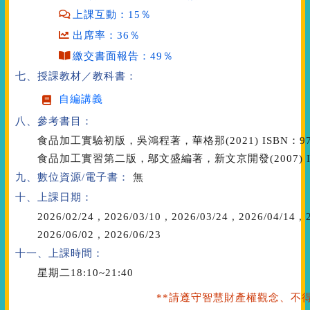
上課互動：15％
出席率：36％
繳交書面報告：49％
七、授課教材／教科書：
自編講義
八、參考書目：
食品加工實驗初版，吳鴻程著，華格那(2021) ISBN：978-9
食品加工實習第二版，鄔文盛編著，新文京開發(2007) ISBN：
九、數位資源/電子書：
無
十、上課日期：
2026/02/24
,
2026/03/10
,
2026/03/24
,
2026/04/14
,
2
2026/06/02
,
2026/06/23
十一、上課時間：
星期二18:10~21:40
**請遵守智慧財產權觀念、不得