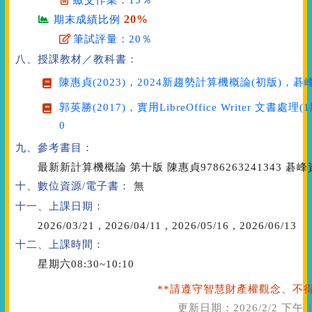
繳交作業：15％
20%
期末成績比例
筆試評量：20％
八、授課教材／教科書：
陳惠貞(2023)，
2024新趨勢計算機概論
(初版)，碁峰
郭英勝(2017)，
實用LibreOffice Writer 文書處理
(
0
九、參考書目：
最新新計算機概論 第十版 陳惠貞9786263241343 碁峰資訊
十、數位資源/電子書：
無
十一、上課日期：
2026/03/21
,
2026/04/11
,
2026/05/16
,
2026/06/13
十二、上課時間：
星期六08:30~10:10
**請遵守智慧財產權觀念、不得
更新日期：
2026/2/2 下午 1