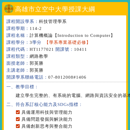
高雄市立空中大學授課大綱
課程開設學系：
科技管理學系
課程學期：
114-2
課程名稱：
計算機概論
【Introduction to Computer】
課程學分：
3
學分
【學系專業基礎必修】
課程代碼：
HT1177021
開課號：
10411
課程類型：
網路教學
面授老師：
郭英勝
主講老師：
郭英勝
開課學系聯絡電話：
07-8012008#1406
一、教學目標：
建立學生完整的、有系統的電腦、網路與資訊安全的基
二、符合系訂核心能力
及SDGs指標
：
具備運用科技與管理能力
具備問題發掘與解決能力
具備創新思考與整合能力