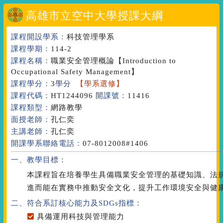
高雄市立空中大學授課大綱
課程開設學系：
科技管理學系
課程學期：
114-2
課程名稱：
職業安全管理概論
【Introduction to
Occupational Safety Management】
課程學分：
3
學分
【學系選修】
課程代碼：
HT1244096
開課號：
11416
課程類型：
網路教學
面授老師：
孔仁奕
主講老師：
孔仁奕
開課學系聯絡電話：
07-8012008#1406
一、教學目標：
本課程旨在培養學生具備職業安全管理的基礎知識、法
進而能在實務中推動安全文化，提升工作環境安全與健
二、符合系訂核心能力
及SDGs指標
：
具備運用科技與管理能力