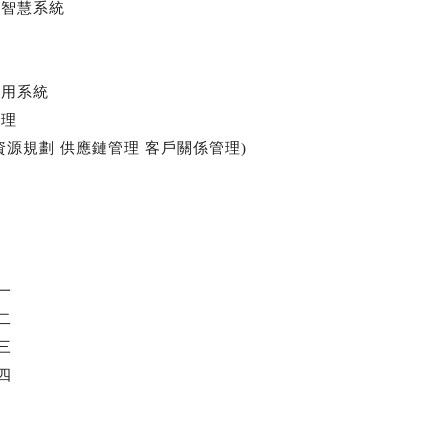
與智慧系統
應用系統
管理
資源規劃 供應鏈管理 客戶關係管理)
一
二
三
四