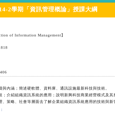
14-2學期
「
資訊管理概論
」授課大綱
ction of Information Management】
1818
1406
範疇與內涵；簡述硬軟體、資料庫、通訊設施最新科技與技術。
科技；介紹組織資訊系統的應用；說明新興科技商業經營模式及其
管理、策略、社會等層面去了解企業組織資訊系統應用的技術與新
：