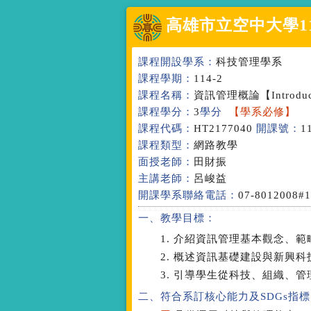
高雄市立空中大學
1
課程開設學系：
科技管理學系
課程學期：
114-2
課程名稱：
資訊管理概論
【Introdu
課程學分：
3
學分
【學系必修】
課程代碼：
HT2177040
開課號：
1
課程類型：
網路教學
面授老師：
田財振
主講老師：
呂峻益
開課學系聯絡電話：
07-8012008#
一、教學目標：
1. 介紹資訊管理基本觀念、
2. 概述資訊基礎建設與新興
3. 引導學生從科技、組織、
二、符合系訂核心能力
及SDGs指標