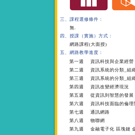
三、課程選修條件：
無.
四、授課（實施）方式：
網路課程(大面授)
五、網路教學進度：
第一週
資訊科技與企業經營
第二週
資訊系統的分類_組
第三週
資訊系統的分類_組
第四週
資訊改變經濟現況
第五週
從資訊到智慧的發展
第六週
資訊科技面臨的倫理
第七週
通訊網路
第八週
物聯網
第九週
金融電子化 區塊鏈 