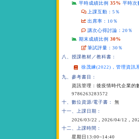
35%
平時成績比例
平時次
上課互動：5％
出席率：10％
講次心得討論：20％
30%
期末成績比例
筆試評量：30％
八、授課教材／教科書：
徐茂練(2022)，
管理資訊系
九、參考書目：
資訊管理：後疫情時代企業的數位轉型
9786263283572
十、數位資源/電子書：
無
十一、上課日期：
2026/03/22
,
2026/04/12
,
202
十二、上課時間：
星期日13:00~14:40