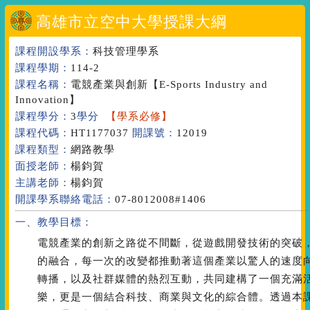
高雄市立空中大學授課大綱
課程開設學系：
科技管理學系
課程學期：
114-2
課程名稱：
電競產業與創新
【E-Sports Industry and
Innovation】
課程學分：
3
學分
【學系必修】
課程代碼：
HT1177037
開課號：
12019
課程類型：
網路教學
面授老師：
楊鈞賀
主講老師：
楊鈞賀
開課學系聯絡電話：
07-8012008#1406
一、教學目標：
電競產業的創新之路從不間斷，從遊戲開發技術的突破
的融合，每一次的改變都推動著這個產業以驚人的速度
轉播，以及社群媒體的熱烈互動，共同建構了一個充滿
樂，更是一個結合科技、商業與文化的綜合體。透過本