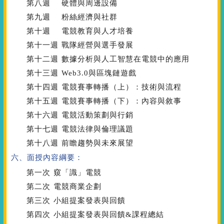
第八週
硬體與周邊設備
第九週
粉絲經濟與社群
第十週
電競教育與人才培養
第十一週
戰隊經營與選手發展
第十二週
數據分析與人工智慧在電競中的應用
第十三週
Web3.0與區塊鏈遊戲
第十四週
電競賽事轉播（上）：技術與流程
第十五週
電競賽事轉播（下）：內容與敘事
第十六週
電競活動策劃與行銷
第十七週
電競法律與倫理議題
第十八週
前瞻趨勢與未來展望
六、面授內容綱要：
第一次
窺「識」電競
第二次
電競商業企劃
第三次
小組提案發表與回饋
第四次
小組提案發表與回饋&課程總結