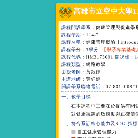
高雄市立空中大學
1
課程開設學系：
健康管理與促進學
課程學期：
114-2
課程名稱：
健康管理概論
【Introdu
課程學分：
3
學分
【學系專業基礎
課程代碼：
HM3173001
開課號：
1
課程類型：
網路教學
面授老師：
黃鈺婷
主講老師：
黃鈺婷
開課學系聯絡電話：
07-8012008#
一、教學目標：
在本課程中主要在於提供有關
對健康議題的敏感度與正確價
二、符合系訂核心能力
及SDGs指標
自主健康管理能力