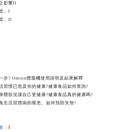
影響II
鬆」I
」II
步? Omron體脂機使用說明及結果解釋
活習慣已危及你的健康?健康食品如何查詢?
身體狀況讓自己更健康?健康食品真的健康嗎?
免生活習慣病的罹患。如何預防失智!
1
數：