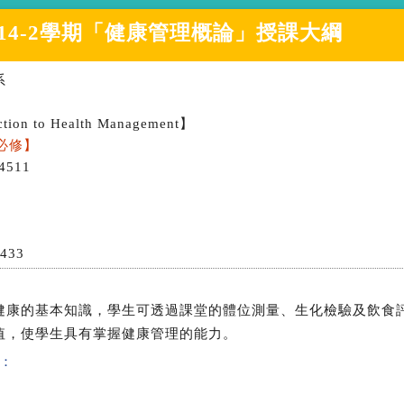
14-2學期
「
健康管理概論
」授課大綱
系
ction to Health Management】
必修】
4511
1433
健康的基本知識，學生可透過課堂的體位測量、生化檢驗及飲食
值，使學生具有掌握健康管理的能力。
：