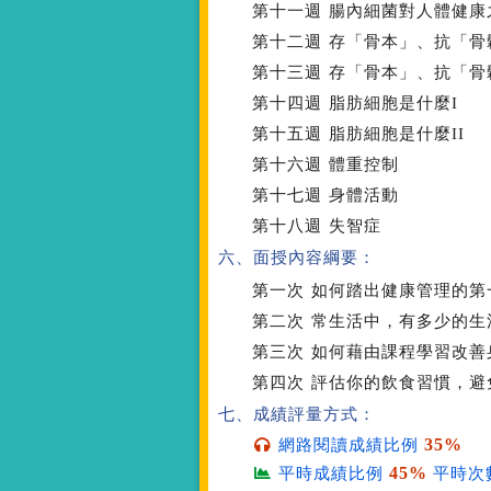
第十一週
腸內細菌對人體健康之
第十二週
存「骨本」、抗「骨
第十三週
存「骨本」、抗「骨鬆
第十四週
脂肪細胞是什麼I
第十五週
脂肪細胞是什麼II
第十六週
體重控制
第十七週
身體活動
第十八週
失智症
六、面授內容綱要：
第一次
如何踏出健康管理的第一
第二次
常生活中，有多少的生
第三次
如何藉由課程學習改善
第四次
評估你的飲食習慣，避
七、成績評量方式：
35%
網路閱讀成績比例
45%
平時成績比例
平時次