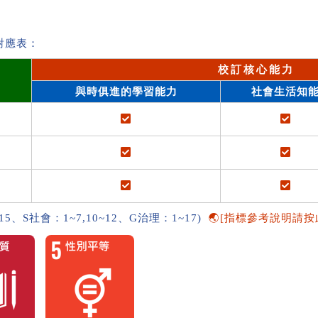
對應表：
校訂核心能力
與時俱進的學習能力
社會生活知
~15、S社會：1~7,10~12、G治理：1~17)
🌏[指標參考說明請按