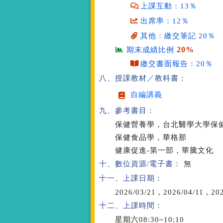
上課互動：13％
出席率：12％
其他：繳交筆記 20％
20%
期末成績比例
繳交書面報告：20％
八、授課教材／教科書：
自編講義
九、參考書目：
保健營養學，台北醫學大學保
保健食品學，華格那
健康促進-第一部，華騰文化
十、數位資源/電子書：
無
十一、上課日期：
2026/03/21
,
2026/04/11
,
202
十二、上課時間：
星期六08:30~10:10