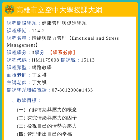
高雄市立空中大學授課大綱
課程開設學系：
健康管理與促進學系
課程學期：
114-2
課程名稱：
情緒與壓力管理
【Emotional and Stress
Management】
課程學分：
3
學分
【學系必修】
課程代碼：
HM1175008
開課號：
15113
課程類型：
網路教學
面授老師：
丁文祺
主講老師：
丁文祺
開課學系聯絡電話：
07-8012008#1433
一、教學目標：
(一) 了解情緒與壓力的概念
(二) 探究情緒與壓力的因子
(三) 檢視自己的情勢與壓力
(四) 管理走出自己的幸福