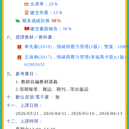
出席率：20％
繳交作業：15％
30%
期末成績比例
繳交書面報告：30％
八、授課教材／教科書：
車先蕙(2019)，
情緒與壓力管理
(1版)，雙葉，ISBN：
王淑俐(2017)，
情緒與壓力管理(幸福馬卡龍)
(1版
62982631
九、參考書目：
1. 教師自編教材講義
2.現期報章、雜誌、期刊…等出版品
十、數位資源/電子書：
無
十一、上課日期：
2026/03/21
,
2026/04/11
,
2026/05/16
,
2026/06/13
十二、上課時間：