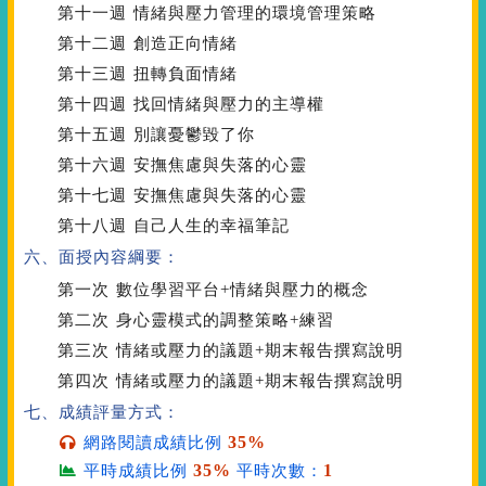
第十一週
情緒與壓力管理的環境管理策略
第十二週
創造正向情緒
第十三週
扭轉負面情緒
第十四週
找回情緒與壓力的主導權
第十五週
別讓憂鬱毀了你
第十六週
安撫焦慮與失落的心靈
第十七週
安撫焦慮與失落的心靈
第十八週
自己人生的幸福筆記
六、面授內容綱要：
第一次
數位學習平台+情緒與壓力的概念
第二次
身心靈模式的調整策略+練習
第三次
情緒或壓力的議題+期末報告撰寫說明
第四次
情緒或壓力的議題+期末報告撰寫說明
七、成績評量方式：
35%
網路閱讀成績比例
35%
1
平時成績比例
平時次數：