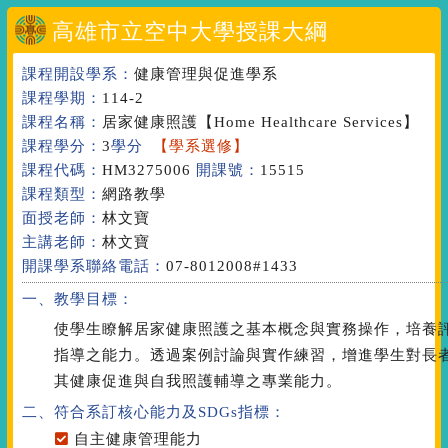
高雄市立空中大學授課大綱
課程開設學系：
健康管理與促進學系
課程學期：
114-2
課程名稱：
居家健康照護
【Home Healthcare Services】
課程學分：
3
學分
【學系選修】
課程代碼：
HM3275006
開課號：
15515
課程類型：
網路教學
面授老師：
林文寶
主講老師：
林文寶
開課學系聯絡電話：
07-8012008#1433
一、教學目標：
使學生瞭解居家健康照護之基本概念與實務操作，培養
指導之能力。透過案例討論與實作練習，增進學生對長
其健康促進與自我照護輔導之專業能力。
二、符合系訂核心能力
及SDGs指標
：
自主健康管理能力