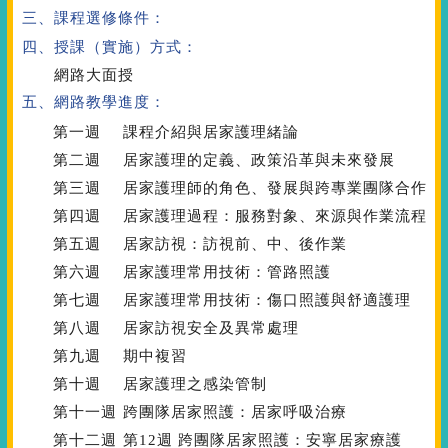
三、課程選修條件：
四、授課（實施）方式：
網路大面授
五、網路教學進度：
第一週
課程介紹與居家護理緒論
第二週
居家護理的定義、政策沿革與未來發展
第三週
居家護理師的角色、發展與跨專業團隊合作
第四週
居家護理過程：服務對象、來源與作業流程
第五週
居家訪視：訪視前、中、後作業
第六週
居家護理常用技術：管路照護
第七週
居家護理常用技術：傷口照護與舒適護理
第八週
居家訪視安全及異常處理
第九週
期中複習
第十週
居家護理之感染管制
第十一週
跨團隊居家照護：居家呼吸治療
第十二週
第12週 跨團隊居家照護：安寧居家療護