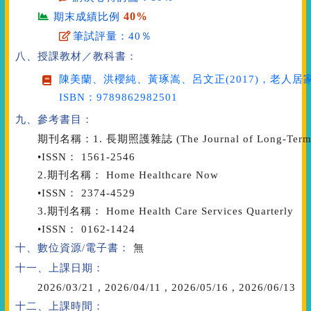
40%
期末成績比例
筆試評量：40％
八、授課教材／教科書：
陳美蘭、洪櫻純、黃琢嵩、呂文正(2017)，
老人居
ISBN：9789862982501
九、參考書目：
期刊名稱：1. 長期照護雜誌 (The Journal of Long-Term 
•ISSN： 1561-2546
2.期刊名稱： Home Healthcare Now
•ISSN： 2374-4529
3.期刊名稱： Home Health Care Services Quarterly
•ISSN： 0162-1424
十、數位資源/電子書：
無
十一、上課日期：
2026/03/21
,
2026/04/11
,
2026/05/16
,
2026/06/13
十二、上課時間：