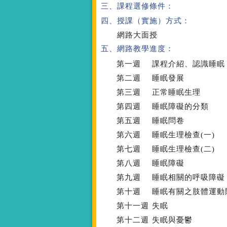
三、課程選修條件：
四、授課（實施）方式：
網路大面授
五、網路教學進度：
第一週
課程介紹、認識睡眠
第二週
睡眠發展
第三週
正常睡眠生理
第四週
睡眠障礙的分類
第五週
睡眠問卷
第六週
睡眠生理檢查(一)
第七週
睡眠生理檢查(二)
第八週
睡眠障礙
第九週
睡眠相關的呼吸障礙
第十週
睡眠有關之肢體運動
第十一週
失眠
第十二週
失眠與憂鬱