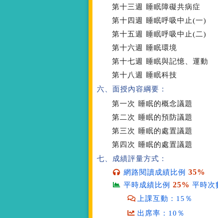
第十三週
睡眠障礙共病症
第十四週
睡眠呼吸中止(一)
第十五週
睡眠呼吸中止(二)
第十六週
睡眠環境
第十七週
睡眠與記憶、運動
第十八週
睡眠科技
六、面授內容綱要：
第一次
睡眠的概念議題
第二次
睡眠的預防議題
第三次
睡眠的處置議題
第四次
睡眠的處置議題
七、成績評量方式：
35%
網路閱讀成績比例
25%
平時成績比例
平時次
上課互動：15％
出席率：10％