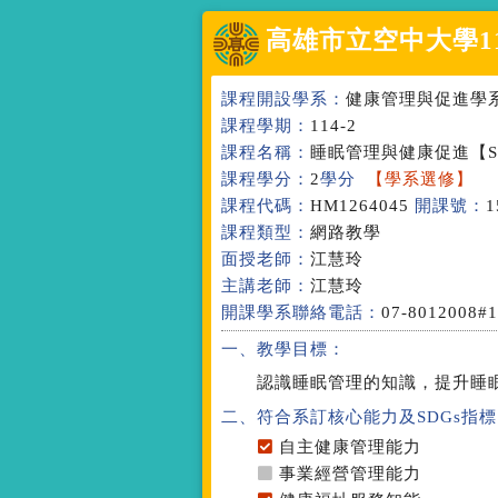
高雄市立空中大學
1
課程開設學系：
健康管理與促進學
課程學期：
114-2
課程名稱：
睡眠管理與健康促進
【S
課程學分：
2
學分
【學系選修】
課程代碼：
HM1264045
開課號：
1
課程類型：
網路教學
面授老師：
江慧玲
主講老師：
江慧玲
開課學系聯絡電話：
07-8012008#
一、教學目標：
認識睡眠管理的知識，提升睡
二、符合系訂核心能力
及SDGs指標
自主健康管理能力
事業經營管理能力