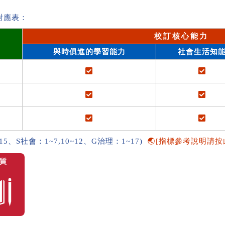
對應表：
校訂核心能力
與時俱進的學習能力
社會生活知
~15、S社會：1~7,10~12、G治理：1~17)
🌏[指標參考說明請按