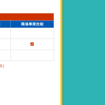
能
職場專業技能
此]