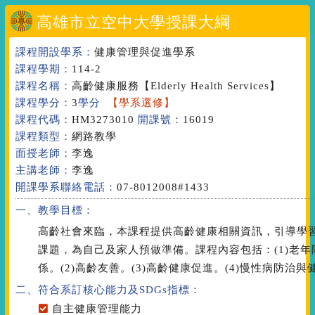
高雄市立空中大學授課大綱
課程開設學系：
健康管理與促進學系
課程學期：
114-2
課程名稱：
高齡健康服務
【Elderly Health Services】
課程學分：
3
學分
【學系選修】
課程代碼：
HM3273010
開課號：
16019
課程類型：
網路教學
面授老師：
李逸
主講老師：
李逸
開課學系聯絡電話：
07-8012008#1433
一、教學目標：
高齡社會來臨，本課程提供高齡健康相關資訊，引導學
課題，為自己及家人預做準備。課程內容包括：(1)老
係。(2)高齡友善。(3)高齡健康促進。(4)慢性病防治與
二、符合系訂核心能力
及SDGs指標
：
自主健康管理能力