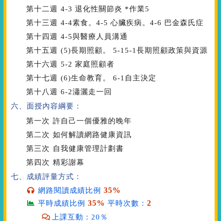
第十二週
4-3 退化性關節炎 *作業5
第十三週
4-4素食。4-5 心臟疾病。4-6 巴金森氏症
第十四週
4-5與醫療人員溝通
第十五週
(5)長期照顧。 5-15-1長期照顧政策與資源
第十六週
5-2 家庭照顧者
第十七週
(6)生命教育。 6-1自主決定
第十八週
6-2瀟灑走一回
六、面授內容綱要：
第一次
許自己一個優雅的晚年
第二次
如何解讀網路健康資訊
第三次
自我健康管理計劃書
第四次
精彩謝幕
七、成績評量方式：
35%
網路閱讀成績比例
35%
2
平時成績比例
平時次數：
上課互動：20％