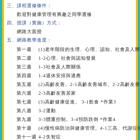
三、課程選修條件：
歡迎對健康管理有興趣之同學選修
四、授課（實施）方式：
網路大面授
五、網路教學進度：
第一週
(1)老年階段的生理、心理、認知、社會及人際關
第二週
1-2心理、社會與認知發展
第三週
1-3社會及人際關係
第四週
1-4退休安排與適應
第五週
(2)高齡友善。2-1高齡友善城市。2-2高齡友
第六週
2-3高齡友善居家
第七週
(3)高齡健康促進。 3-1飲食 *作業3
第八週
3-2運動
第九週
3-3體重控制。3-4預防跌倒 *作業4
第十週
(4)慢性病防治與健康管理。4-1三高、代謝症
第十一週
4-2失智症