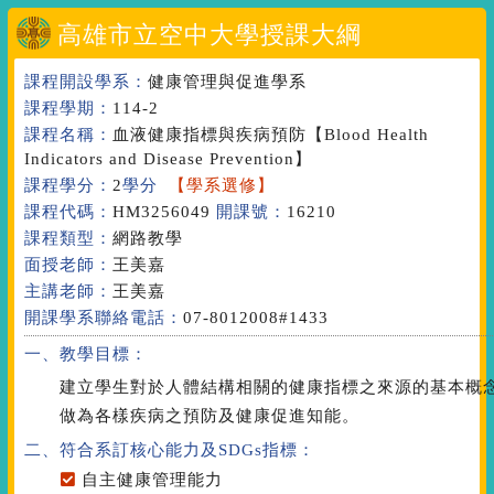
高雄市立空中大學授課大綱
課程開設學系：
健康管理與促進學系
課程學期：
114-2
課程名稱：
血液健康指標與疾病預防
【Blood Health
Indicators and Disease Prevention】
課程學分：
2
學分
【學系選修】
課程代碼：
HM3256049
開課號：
16210
課程類型：
網路教學
面授老師：
王美嘉
主講老師：
王美嘉
開課學系聯絡電話：
07-8012008#1433
一、教學目標：
建立學生對於人體結構相關的健康指標之來源的基本概
做為各樣疾病之預防及健康促進知能。
二、符合系訂核心能力
及SDGs指標
：
自主健康管理能力