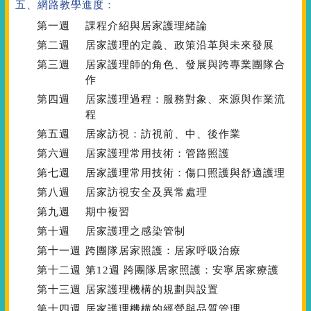
五、網路教學進度：
第一週
課程介紹與居家護理緒論
第二週
居家護理的定義、政策沿革與未來發展
第三週
居家護理師的角色、發展與跨專業團隊合
作
第四週
居家護理過程：服務對象、來源與作業流
程
第五週
居家訪視：訪視前、中、後作業
第六週
居家護理常用技術：管路照護
第七週
居家護理常用技術：傷口照護與舒適護理
第八週
居家訪視安全及異常處理
第九週
期中複習
第十週
居家護理之感染管制
第十一週
跨團隊居家照護：居家呼吸治療
第十二週
第12週 跨團隊居家照護：安寧居家療護
第十三週
居家護理機構的規劃與設置
第十四週
居家護理機構的經營與品質管理