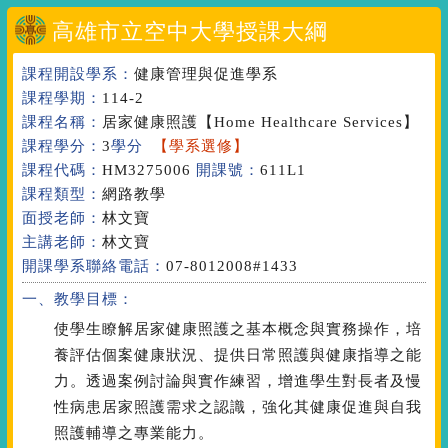
高雄市立空中大學授課大綱
課程開設學系：
健康管理與促進學系
課程學期：
114-2
課程名稱：
居家健康照護
【Home Healthcare Services】
課程學分：
3
學分
【學系選修】
課程代碼：
HM3275006
開課號：
611L1
課程類型：
網路教學
面授老師：
林文寶
主講老師：
林文寶
開課學系聯絡電話：
07-8012008#1433
一、教學目標：
使學生瞭解居家健康照護之基本概念與實務操作，培
養評估個案健康狀況、提供日常照護與健康指導之能
力。透過案例討論與實作練習，增進學生對長者及慢
性病患居家照護需求之認識，強化其健康促進與自我
照護輔導之專業能力。