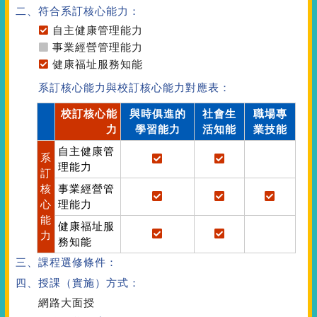
二、符合系訂核心能力：
自主健康管理能力
事業經營管理能力
健康福址服務知能
系訂核心能力與校訂核心能力對應表：
校訂核心能
與時俱進的
社會生
職場專
力
學習能力
活知能
業技能
自主健康管
系
理能力
訂
核
事業經營管
心
理能力
能
健康福址服
力
務知能
三、課程選修條件：
四、授課（實施）方式：
網路大面授