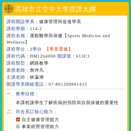
高雄市立空中大學授課大綱
課程開設學系：
健康管理與促進學系
課程學期：
114-2
課程名稱：
運動醫學與保健
【Sports Medicine and
Wellness】
課程學分：
2
學分
【學系選修】
課程代碼：
HM1264008
開課號：
613C3
課程類型：
網路教學
面授老師：
詹仲凡
主講老師：
林瀛洲
開課學系聯絡電話：
07-8012008#1433
一、教學目標：
本課程讓學生了解疾病的預防與自我保健的重要性
二、符合系訂核心能力：
自主健康管理能力
事業經營管理能力