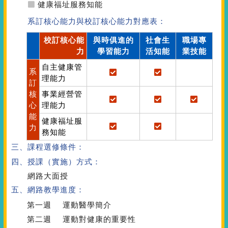
健康福址服務知能
系訂核心能力與校訂核心能力對應表：
校訂核心能
與時俱進的
社會生
職場專
力
學習能力
活知能
業技能
自主健康管
系
理能力
訂
核
事業經營管
心
理能力
能
健康福址服
力
務知能
三、課程選修條件：
四、授課（實施）方式：
網路大面授
五、網路教學進度：
第一週
運動醫學簡介
第二週
運動對健康的重要性