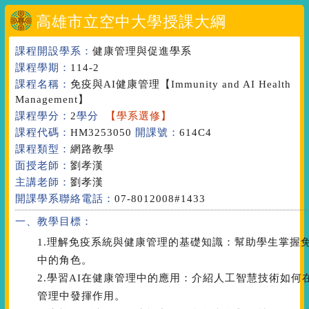
高雄市立空中大學授課大綱
課程開設學系：
健康管理與促進學系
課程學期：
114-2
課程名稱：
免疫與AI健康管理
【Immunity and AI Health
Management】
課程學分：
2
學分
【學系選修】
課程代碼：
HM3253050
開課號：
614C4
課程類型：
網路教學
面授老師：
劉孝漢
主講老師：
劉孝漢
開課學系聯絡電話：
07-8012008#1433
一、教學目標：
1.理解免疫系統與健康管理的基礎知識：幫助學生掌握
中的角色。
2.學習AI在健康管理中的應用：介紹人工智慧技術如
管理中發揮作用。