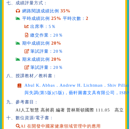
七、成績評量方式：
35%
網路閱讀成績比例
25%
2
平時成績比例
平時次數：
出席率：5％
繳交作業：20％
20%
期中成績比例
筆試評量：20％
20%
期末成績比例
筆試評量：20％
八、授課教材／教科書：
Abul K. Abbas．Andrew H. Lichtman．Shiv Pilla
與失調(第5版)
(5版)，藝軒圖書文具有限公司，ISBN：7
九、參考書目：
AI人工智慧 高昶易 編著 普林斯頓國際 111.05 高立
十、數位資源/電子書：
AI 在開發中國家健康領域管理中的應用