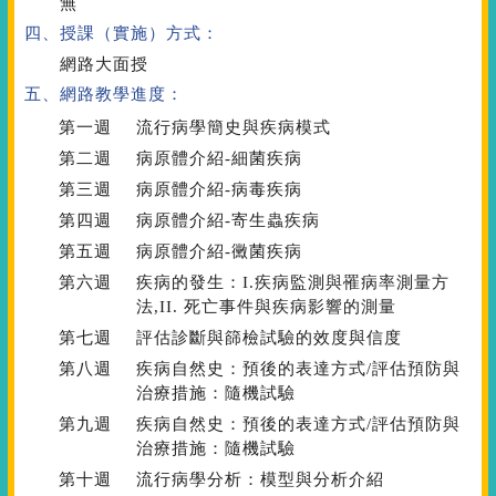
無
四、授課（實施）方式：
網路大面授
五、網路教學進度：
第一週
流行病學簡史與疾病模式
第二週
病原體介紹-細菌疾病
第三週
病原體介紹-病毒疾病
第四週
病原體介紹-寄生蟲疾病
第五週
病原體介紹-黴菌疾病
第六週
疾病的發生：I.疾病監測與罹病率測量方
法,II. 死亡事件與疾病影響的測量
第七週
評估診斷與篩檢試驗的效度與信度
第八週
疾病自然史：預後的表達方式/評估預防與
治療措施：隨機試驗
第九週
疾病自然史：預後的表達方式/評估預防與
治療措施：隨機試驗
第十週
流行病學分析：模型與分析介紹