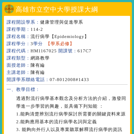
高雄市立空中大學授課大綱
課程開設學系：
健康管理與促進學系
課程學期：
114-2
課程名稱：
流行病學
【Epidemiology】
課程學分：
3
學分
【學系必修】
課程代碼：
HM1167025
開課號：
617C7
課程類型：
網路教學
面授老師：
陳有綸
主講老師：
陳有綸
開課學系聯絡電話：
07-8012008#1433
一、教學目標：
透過對流行病學基本觀念及分析方法的介紹，激發同
學進一步學習的興趣，並具備下列知能 ：
1.能夠清楚辨別流行病學探討所需要的關鍵資料來源
2.能夠應用基本的流行病學名詞與定義
3. 能夠向外行人以及專業聽眾解釋流行病學的資訊