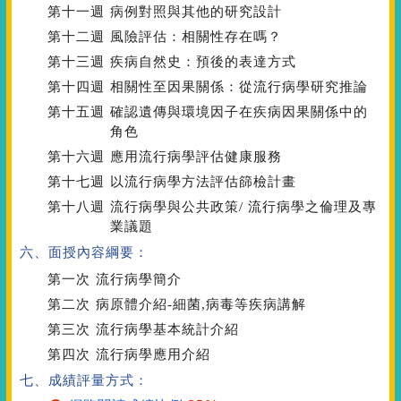
第十一週
病例對照與其他的研究設計
第十二週
風險評估：相關性存在嗎？
第十三週
疾病自然史：預後的表達方式
第十四週
相關性至因果關係：從流行病學研究推論
第十五週
確認遺傳與環境因子在疾病因果關係中的
角色
第十六週
應用流行病學評估健康服務
第十七週
以流行病學方法評估篩檢計畫
第十八週
流行病學與公共政策/ 流行病學之倫理及專
業議題
六、面授內容綱要：
第一次
流行病學簡介
第二次
病原體介紹-細菌,病毒等疾病講解
第三次
流行病學基本統計介紹
第四次
流行病學應用介紹
七、成績評量方式：