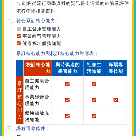
4. 能夠從流行病學資料的資訊得出適當的結論及評估
流行病學相關資料
二、符合系訂核心能力：
自主健康管理能力
事業經營管理能力
健康福址服務知能
系訂核心能力與校訂核心能力對應表：
校訂核心能
與時俱進的
社會生
職場專
力
學習能力
活知能
業技能
自主健康管
系
理能力
訂
核
事業經營管
心
理能力
能
健康福址服
力
務知能
三、課程選修條件：