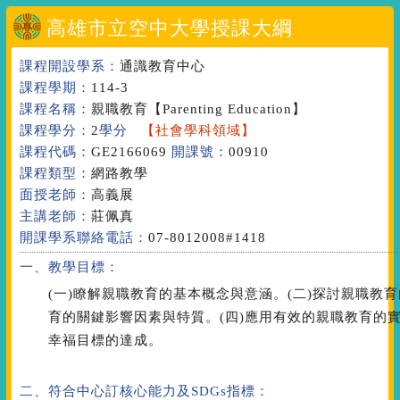
高雄市立空中大學授課大綱
課程開設學系：
通識教育中心
課程學期：
114-3
課程名稱：
親職教育
【Parenting Education】
課程學分：
2
學分
【社會學科領域】
課程代碼：
GE2166069
開課號：
00910
課程類型：
網路教學
面授老師：
高義展
主講老師：
莊佩真
開課學系聯絡電話：
07-8012008#1418
一、教學目標：
(一)瞭解親職教育的基本概念與意涵。(二)探討親職教
育的關鍵影響因素與特質。(四)應用有效的親職教育的
幸福目標的達成。
二、符合中心訂核心能力
及SDGs指標
：