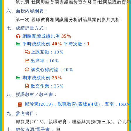
第九週
我國與歐美國家親職教育之發展/我國親職教育
六、面授內容綱要：
第一次
親職教育相關議題分析討論與案例影片賞析
七、成績評量方式：
35%
網路閱讀成績比例
40%
1
平時成績比例
平時次數：
上課互動：10％
出席率：10％
講次心得討論：20％
25%
期末成績比例
繳交作業：25％
八、授課教材／教科書：
邱珍琬(2019)，
親職教育(四版)
(4版)，五南，ISBN：
九、參考書目：
郭靜晃(2015)。親職教育：理論與實務(第三版)。台
十、數位資源/電子書：
無