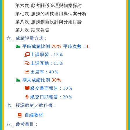
第六次
顧客關係管理與個案探討
第七次
服務的科技運用與個案分析
第八次
服務創新設計與分組討論
第九次
期末報告
六、成績評量方式：
70%
1
平時成績比例
平時次數：
上課學習：15％
上課互動：15％
出席率：40％
30%
期末成績比例
繳交書面報告：10％
繳交口頭報告：20％
七、授課教材／教科書：
自編教材
八、參考書目：