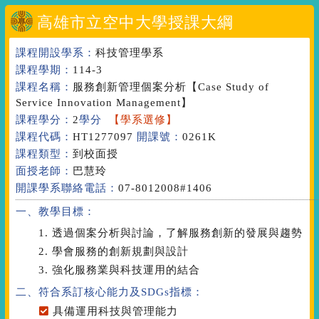
高雄市立空中大學授課大綱
課程開設學系：
科技管理學系
課程學期：
114-3
課程名稱：
服務創新管理個案分析
【Case Study of
Service Innovation Management】
課程學分：
2
學分
【學系選修】
課程代碼：
HT1277097
開課號：
0261K
課程類型：
到校面授
面授老師：
巴慧玲
開課學系聯絡電話：
07-8012008#1406
一、教學目標：
1. 透過個案分析與討論，了解服務創新的發展與趨勢
2. 學會服務的創新規劃與設計
3. 強化服務業與科技運用的結合
二、符合系訂核心能力
及SDGs指標
：
具備運用科技與管理能力