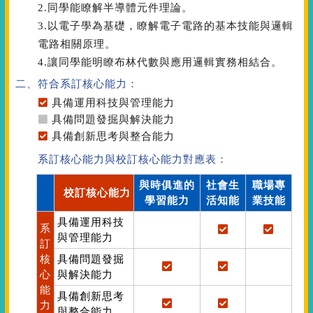
2.同學能瞭解半導體元件理論。
3.以電子學為基礎，瞭解電子電路的基本技能與邏輯
電路相關原理。
4.讓同學能明瞭布林代數與應用邏輯實務相結合。
二、符合系訂核心能力：
具備運用科技與管理能力
具備問題發掘與解決能力
具備創新思考與整合能力
系訂核心能力與校訂核心能力對應表：
與時俱進的
社會生
職場專
校訂核心能力
學習能力
活知能
業技能
具備運用科技
系
與管理能力
訂
核
具備問題發掘
心
與解決能力
能
具備創新思考
力
與整合能力