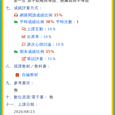
第一次
原子結構與導體、絕緣體與半導體
七、成績評量方式：
35%
網路閱讀成績比例
30%
1
平時成績比例
平時次數：
上課互動：10％
出席率：10％
講次心得討論：10％
35%
期末成績比例
筆試評量：35％
八、授課教材／教科書：
自編教材
九、參考書目：
無
十、數位資源/電子書：
無
十一、上課日期：
2026/08/23