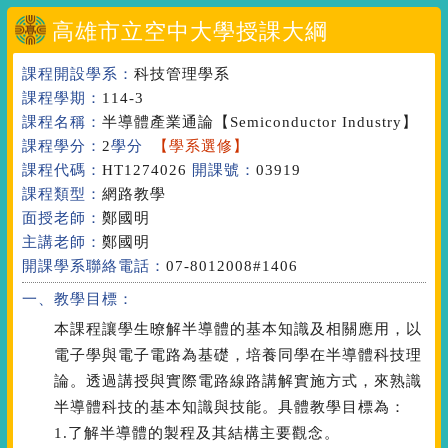
高雄市立空中大學授課大綱
課程開設學系：
科技管理學系
課程學期：
114-3
課程名稱：
半導體產業通論
【Semiconductor Industry】
課程學分：
2
學分
【學系選修】
課程代碼：
HT1274026
開課號：
03919
課程類型：
網路教學
面授老師：
鄭國明
主講老師：
鄭國明
開課學系聯絡電話：
07-8012008#1406
一、教學目標：
本課程讓學生暸解半導體的基本知識及相關應用，以
電子學與電子電路為基礎，培養同學在半導體科技理
論。透過講授與實際電路線路講解實施方式，來熟識
半導體科技的基本知識與技能。具體教學目標為：
1.了解半導體的製程及其結構主要觀念。