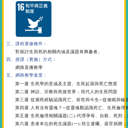
三、課程選修條件：
對探討生與死的相關內涵及議題有興趣者。
四、授課（實施）方式：
網路直播教學
五、網路教學進度：
第一週
生死學的意涵及主題、生死起源與死亡態度
第二週
神話、宗教與死後世界；現代人的生死問題
第三週
從瀕死經驗認識死亡、前世與今生─從催眠與輪
第四週
人有沒有靈魂？─從靈魂觀認識死亡、生死倫理相
第五週
生死倫理相關議題(二)-代理孕母、自殺、死刑
第六週
患者本位的死生議題(一)-預立遺囑、器官捐贈；