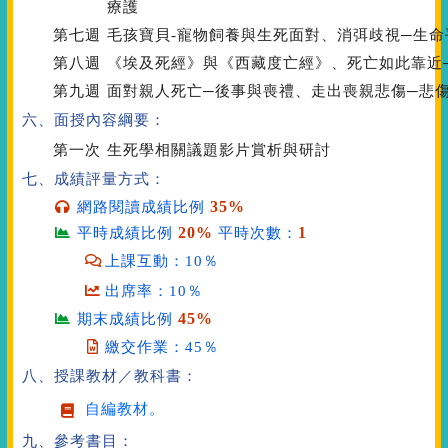
療護
第七週
毛孩寶貝-寵物飼養與生死面對、消弭歧視─生命
第八週
《埃及死經》與《西藏度亡經》、死亡如此靠近
第九週
面對親人死亡─後事與喪禮、走出喪親悲傷─悲
六、面授內容綱要：
第一次
生死學相關議題影片賞析與研討
七、成績評量方式：
35%
網路閱讀成績比例
20%
1
平時成績比例
平時次數：
上課互動：10％
出席率：10％
45%
期末成績比例
繳交作業：45％
八、授課教材／教科書：
自編教材。
九、參考書目：