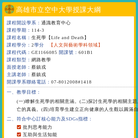
高雄市立空中大學授課大綱
課程開設學系：
通識教育中心
課程學期：
114-3
課程名稱：
生死學
【Life and Death】
課程學分：
2
學分
【人文與藝術學科領域】
課程代碼：
GE1166085
開課號：
601B1
課程類型：
網路教學
面授老師：
蔡鎮戎
主講老師：
蔡鎮戎
開課學系聯絡電話：
07-8012008#1418
一、教學目標：
(一)瞭解生死學的相關意涵。(二)探討生死學的相關主
亡的真義。(四)培育學生建立正向健康的人生觀以圓滿
二、符合中心訂核心能力
及SDGs指標
：
批判思考能力
互助與生活知能