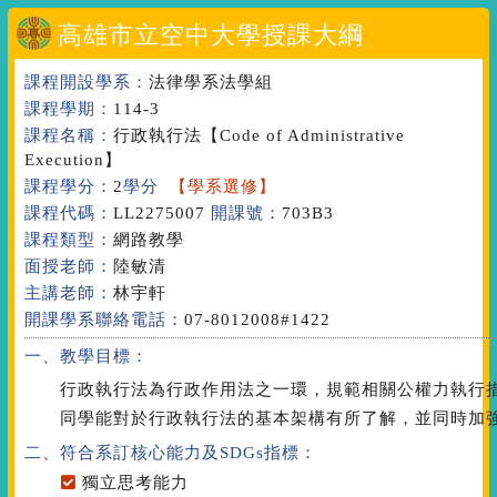
高雄市立空中大學授課大綱
課程開設學系：
法律學系法學組
課程學期：
114-3
課程名稱：
行政執行法
【Code of Administrative
Execution】
課程學分：
2
學分
【學系選修】
課程代碼：
LL2275007
開課號：
703B3
課程類型：
網路教學
面授老師：
陸敏清
主講老師：
林宇軒
開課學系聯絡電話：
07-8012008#1422
一、教學目標：
行政執行法為行政作用法之一環，規範相關公權力執行
同學能對於行政執行法的基本架構有所了解，並同時加
二、符合系訂核心能力
及SDGs指標
：
獨立思考能力