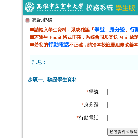
忘記密碼
學號
身分證
行
🟦請輸入學生資料，系統確認「
、
、
🟦若學生 Email 格式正確，系統會同步寄送 Mail 
行動電話
🟦若您的
不正確，請洽本校註冊組修改基本資料(0
訊息：
步驟一、驗證學生資料
*
學號：
*
身分證：
*
行動電話：