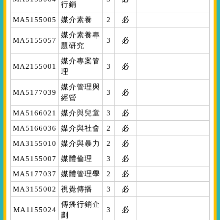
行銷
MA5155005
媒介素養
2
必
媒介素養專
MA5155057
3
必
題研究
媒介專案管
MA2155001
3
必
理
媒介管理與
MA5177039
3
必
經營
MA5166021
媒介與兒童
3
必
MA5166036
媒介與社會
2
必
MA3155010
媒介與暴力
2
必
MA5155007
媒體倫理
3
必
MA5177037
媒體管理學
2
必
MA3155002
視覺傳播
3
必
傳播行銷企
MA1155024
3
必
劃