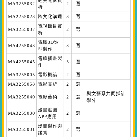
經典電影賞
MA3255032
2
選
析
MA2255023
跨文化溝通
3
選
電視節目賞
MA3255037
2
選
析
電腦3D造
MA4255043
3
選
型製作
電腦插畫製
MA4255045
3
選
作
MA3255005
電影概論
2
選
MA3255058
電影賞析
2
選
與文藝系共同採計
MA3255040
電影藝術
2
選
學分
漫畫貼圖
MA3255030
2
選
APP應用
漫畫製作與
MA3255031
2
選
鑑賞