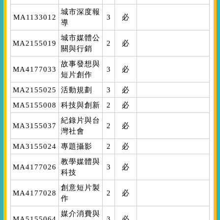
城市深度報
MA1133012
3
必
導
城市媒體公
MA2155019
2
必
關與行銷
故事發想與
MA4177033
3
必
短片創作
MA2155025
活動規劃
3
必
MA5155008
科技與創新
2
必
紀錄片與台
MA3155037
2
必
灣社會
MA3155024
專題攝影
2
必
教學媒體與
MA4177026
3
必
科技
創意短片製
MA4177028
2
必
作
媒介消費與
MA5155064
3
必