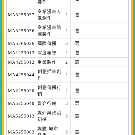
製作
商業漫畫人
MA3255057
2
選
像創作
商業漫畫貼
MA3255056
2
選
圖製作
MA5266026
國際傳播
3
選
MA1233013
深度報導
2
選
MA4255012
畢業製作
2
選
創意插畫創
MA4255044
2
選
作
創意傳播行
MA2255020
2
選
銷
MA5255040
媒介行銷
3
選
媒介與政治
MA5255013
3
選
初探
媒體-城市
MA5255063
3
選