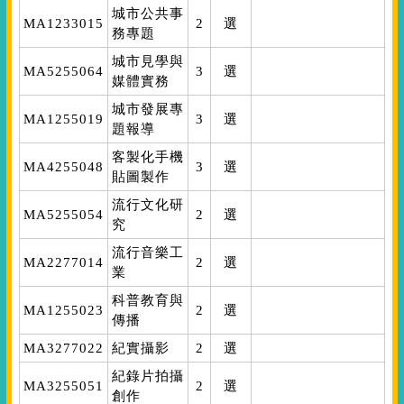
城市公共事
MA1233015
2
選
務專題
城市見學與
MA5255064
3
選
媒體實務
城市發展專
MA1255019
3
選
題報導
客製化手機
MA4255048
3
選
貼圖製作
流行文化研
MA5255054
2
選
究
流行音樂工
MA2277014
2
選
業
科普教育與
MA1255023
2
選
傳播
MA3277022
紀實攝影
2
選
紀錄片拍攝
MA3255051
2
選
創作