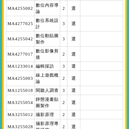
數位內容導
MA4255002
2
選
論
數位系統設
MA4277025
3
選
計
數位動貼圖
MA4255042
3
選
製作
數位影像剪
MA4277017
2
選
接
MA1233014
編輯採訪
3
選
線上遊戲概
MA4255003
2
選
論
MA1255018
閱聽人調查
3
選
靜態漫畫貼
MA3255054
2
選
圖製作
MA3255012
攝影原理
2
選
攝影原理專
MA3255028
2
選