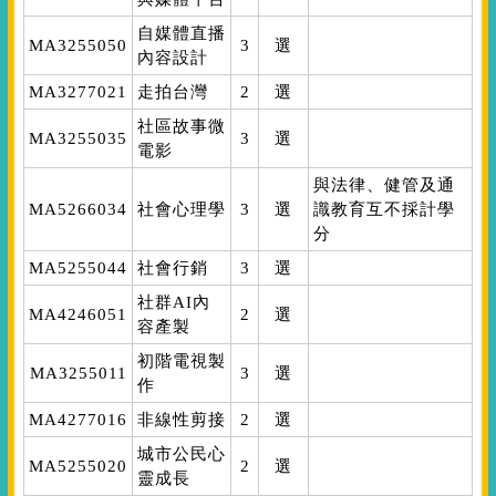
自媒體直播
MA3255050
3
選
內容設計
MA3277021
走拍台灣
2
選
社區故事微
MA3255035
3
選
電影
與法律、健管及通
MA5266034
社會心理學
3
選
識教育互不採計學
分
MA5255044
社會行銷
3
選
社群AI內
MA4246051
2
選
容產製
初階電視製
MA3255011
3
選
作
MA4277016
非線性剪接
2
選
城市公民心
MA5255020
2
選
靈成長