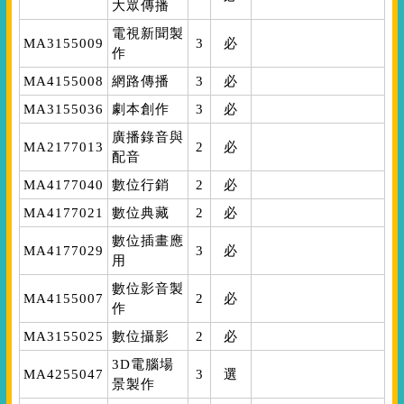
大眾傳播
電視新聞製
MA3155009
3
必
作
MA4155008
網路傳播
3
必
MA3155036
劇本創作
3
必
廣播錄音與
MA2177013
2
必
配音
MA4177040
數位行銷
2
必
MA4177021
數位典藏
2
必
數位插畫應
MA4177029
3
必
用
數位影音製
MA4155007
2
必
作
MA3155025
數位攝影
2
必
3D電腦場
MA4255047
3
選
景製作