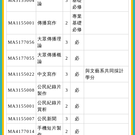
MA5155004
3
基礎
論
必修
專業
MA1155001
傳播寫作
2
基礎
必修
大眾傳播理
MA5177056
3
必
論
大眾傳播概
MA5177055
2
必
論
與文藝系共同採計
MA1155022
中文寫作
3
必
學分
公民紀錄片
MA3155008
3
必
製作
公民紀錄片
MA3155001
2
必
賞析
MA1155007
公民新聞
3
必
手機短片製
MA4177014
2
必
作