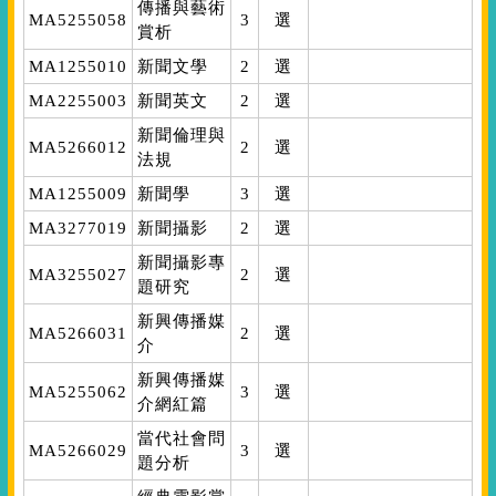
傳播與藝術
MA5255058
3
選
賞析
MA1255010
新聞文學
2
選
MA2255003
新聞英文
2
選
新聞倫理與
MA5266012
2
選
法規
MA1255009
新聞學
3
選
MA3277019
新聞攝影
2
選
新聞攝影專
MA3255027
2
選
題研究
新興傳播媒
MA5266031
2
選
介
新興傳播媒
MA5255062
3
選
介網紅篇
當代社會問
MA5266029
3
選
題分析