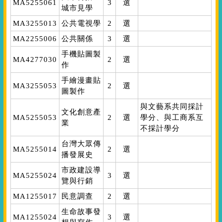
MA5255061
3
選
城市見學
MA3255013
公共電視學
2
選
MA2255006
公共關係
3
選
手機貼圖製
MA4277030
2
選
作
手繪漫畫貼
MA3255053
2
選
圖製作
與文藝系共同採計
文化創意產
MA5255053
2
選
學分、與工商系互
業
不採計學分
台灣大眾傳
MA5255014
2
選
播發展史
市政建設導
MA5255024
3
選
覽與行銷
MA1255017
民意調查
2
選
生命故事發
MA1255024
3
選