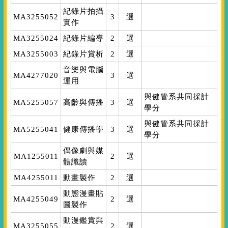
紀錄片拍攝
MA3255052
3
選
實作
MA3255024
紀錄片編導
2
選
MA3255003
紀錄片賞析
2
選
音樂與電腦
MA4277020
3
選
運用
與健管系共同採計
MA5255057
高齡與傳播
3
選
學分
與健管系共同採計
MA5255041
健康傳播學
3
選
學分
偶像劇與媒
MA1255011
2
選
體識讀
MA4255011
動畫製作
2
選
動態漫畫貼
MA4255049
2
選
圖製作
動漫鑑賞與
MA3255055
2
選