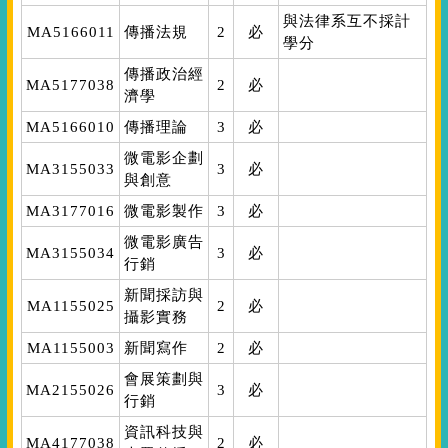
與法律系互不採計
MA5166011
傳播法規
2
必
學分
傳播政治經
MA5177038
2
必
濟學
MA5166010
傳播理論
3
必
微電影企劃
MA3155033
3
必
與創意
MA3177016
微電影製作
3
必
微電影廣告
MA3155034
3
必
行銷
新聞採訪與
MA1155025
2
必
攝影實務
MA1155003
新聞寫作
2
必
會展策劃與
MA2155026
3
必
行銷
資訊科技與
MA4177038
2
必