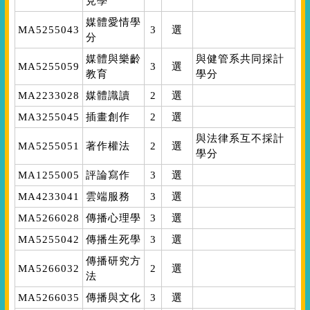
見學
媒體愛情學
MA5255043
3
選
分
媒體與樂齡
與健管系共同採計
MA5255059
3
選
教育
學分
MA2233028
媒體識讀
2
選
MA3255045
插畫創作
2
選
與法律系互不採計
MA5255051
著作權法
2
選
學分
MA1255005
評論寫作
3
選
MA4233041
雲端服務
3
選
MA5266028
傳播心理學
3
選
MA5255042
傳播生死學
3
選
傳播研究方
MA5266032
2
選
法
MA5266035
傳播與文化
3
選