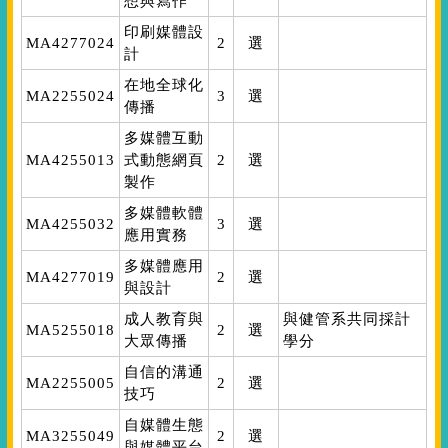
想與寫作
印刷媒體設
MA4277024
2
選
計
在地全球化
MA2255024
3
選
傳播
多媒體互動
MA4255013
式動態網頁
2
選
製作
多媒體軟體
MA4255032
3
選
應用實務
多媒體應用
MA4277019
2
選
與設計
成人教育與
與健管系共同採計
MA5255018
2
選
大眾傳播
學分
自信的溝通
MA2255005
2
選
技巧
自媒體生態
MA3255049
2
選
與媒體平台