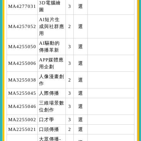
3D電腦繪
MA4277031
3
選
圖
AI短片生
MA4257052
成與社群應
2
選
用
AI驅動的
MA4255050
3
選
傳播革新
APP媒體應
MA4255006
3
選
用企劃
人像漫畫創
MA3255038
2
選
作
MA5255045
人際傳播
3
選
三維場景數
MA4255046
3
選
位創作
MA2255002
口才學
3
選
MA2255021
口頭傳播
2
選
大眾傳播-