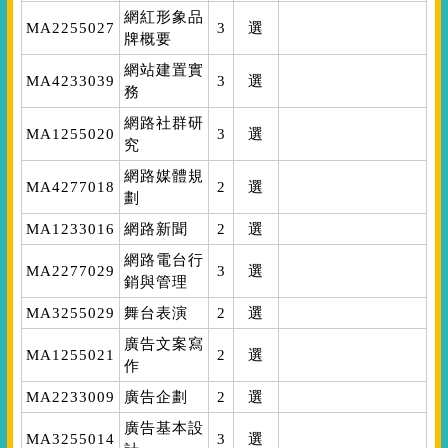
網紅形象品
MA2255027
3
選
牌概要
網站建置實
MA4233039
3
選
務
網路社群研
MA1255020
3
選
究
網路媒體規
MA4277018
2
選
劃
MA1233016
網路新聞
2
選
網路電台行
MA2277029
3
選
銷與管理
MA3255029
舞台表演
2
選
廣告文案寫
MA1255021
2
選
作
MA2233009
廣告企劃
2
選
廣告基本設
MA3255014
3
選