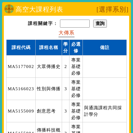
高空大課程列表
[選擇系別]
課程關鍵字：
大傳系
學
必選
課程代碼
課程名稱
備註
分
修
專業
MA5177002
大眾傳播史
2
基礎
必修
專業
MA5166023
性別與傳播
3
基礎
必修
專業
與通識課程共同採
MA5155009
創意思考
3
基礎
計學分
必修
專業
傳播科技概