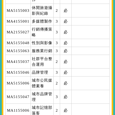
休閒旅遊攝
MA5155003
2
必
影與紀錄
MA4155001
多媒體製作
3
必
行銷傳播策
MA2155027
3
必
略
MA5155048
性別與影像
3
必
MA5155063
服務業行銷
3
必
社群平台整
MA4155037
2
必
合運用
MA5155046
品牌管理
3
必
城市公民媒
MA5155006
2
必
體素養
城市品牌管
MA5155047
3
必
理
城市記憶部
MA1155006
2
必
落客