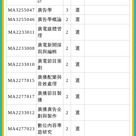
計
MA3255047
廣告學
3
選
MA3255046
廣告學概論
2
選
廣電媒體管
MA2233011
2
選
理
廣電新聞採
MA2233008
2
選
寫與編輯
廣電節目策
MA2233010
2
選
劃
廣播配樂與
MA2277015
2
選
音效處理
廣播節目製
MA2277017
2
選
播
廣播廣告企
MA2233012
2
選
劃與製作
數位內容專
MA4277023
2
選
題研究