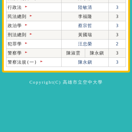
行政法
陸敏清
3
民法總則
李福隆
3
政治學
蔡宗哲
3
刑法總則
黃國瑞
3
犯罪學
汪忠榮
2
警察學
陳淑雲
陳永鎭
3
警察法規(一)
陳永鎭
3
Copyright(C) 高雄市立空中大學