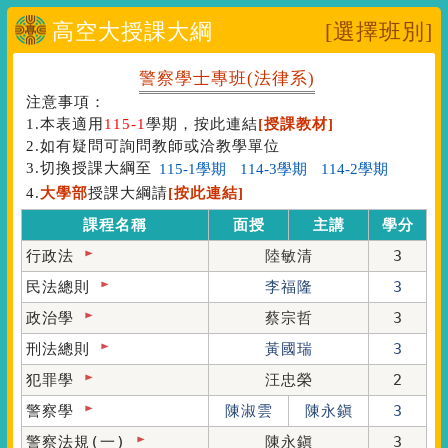
高空大授課大綱
[選擇班別]
警察學士專班(法律系)
注意事項：
1.本表適用
115-1
學期，按此連結
[授課教材]
2.如有疑問可詢問教師或洽教學單位
3.切換授課大綱至
4.
大學部
授課大綱請
[按此連結]
課程名稱
面授
主講
學分
行政法
陸敏清
3
民法總則
李福隆
3
政治學
蔡宗哲
3
刑法總則
黃國瑞
3
犯罪學
汪忠榮
2
警察學
陳淑雲
陳永鎭
3
警察法規(一)
陳永鎭
3