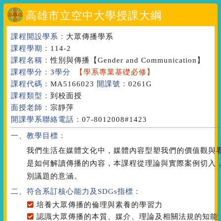
高雄市立空中大學授課大綱
課程開設學系：
大眾傳播學系
課程學期：
114-2
課程名稱：
性別與傳播
【Gender and Communication】
課程學分：
3
學分
【學系專業基礎必修】
課程代碼：
MA5166023
開課號：
0261G
課程類型：
到校面授
面授老師：
宗靜萍
開課學系聯絡電話：
07-8012008#1423
一、教學目標：
我們生活在媒體文化中，媒體內容型塑我們的價值觀與
是如何解讀傳播的內容，本課程從理論與實際案例切入
別議題的意涵。
二、符合系訂核心能力
及SDGs指標
：
培養大眾傳播的倫理與素養的學習力
認識大眾傳播的本質、媒介、理論及相關法規的知能