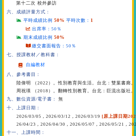
第十二次
校外參訪
六、成績評量方式：
50%
1
平時成績比例
平時次數：
出席率：50％
50%
期末成績比例
繳交書面報告：50％
七、授課教材／教科書：
自編教材
八、參考書目：
陸偉明 （2022）。性別教育與生活。台北：雙葉書廊。
周祝瑛 （2018）。翻轉性別教育。台北：巨流出版社。
九、數位資源/電子書：
無
十、上課日期：
2026/03/05
,
2026/03/12
,
2026/03/19
[原上課日期2026/
26/04/23
,
2026/04/30
,
2026/05/07
,
2026/05/21
,
202
十一、上課時間：