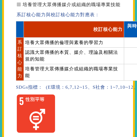
培養管理大眾傳播媒介或組織的職場專業技能
系訂核心能力與校訂核心能力對應表：
與時
校訂核心能力
系
培養大眾傳播的倫理與素養的學習力
訂
認識大眾傳播的本質、媒介、理論及相關法
核
規的知能
心
培養管理大眾傳播媒介或組織的職場專業技
能
能
力
SDGs指標： (E環境：6,7,12~15、S社會：1~7,10~1