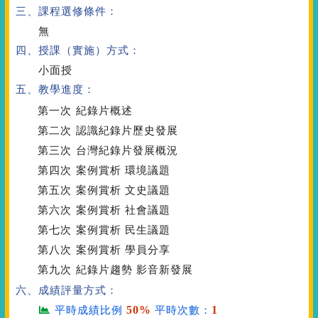
三、課程選修條件：
無
四、授課（實施）方式：
小面授
五、教學進度：
第一次
紀錄片概述
第二次
認識紀錄片歷史發展
第三次
台灣紀錄片發展概況
第四次
案例賞析 環境議題
第五次
案例賞析 文史議題
第六次
案例賞析 社會議題
第七次
案例賞析 民生議題
第八次
案例賞析 學員分享
第九次
紀錄片趨勢 影音新發展
六、成績評量方式：
50%
1
平時成績比例
平時次數：