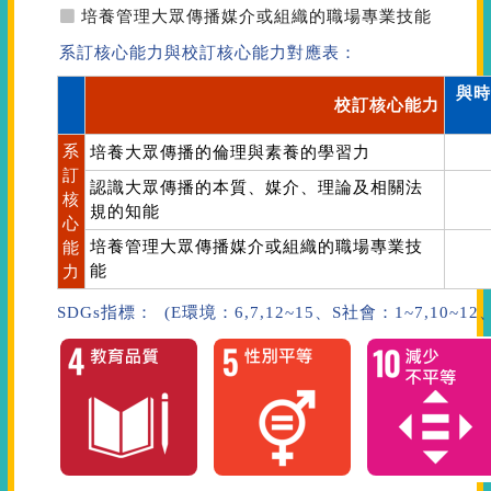
培養管理大眾傳播媒介或組織的職場專業技能
系訂核心能力與校訂核心能力對應表：
與時
校訂核心能力
系
培養大眾傳播的倫理與素養的學習力
訂
認識大眾傳播的本質、媒介、理論及相關法
核
規的知能
心
培養管理大眾傳播媒介或組織的職場專業技
能
能
力
SDGs指標： (E環境：6,7,12~15、S社會：1~7,10~1