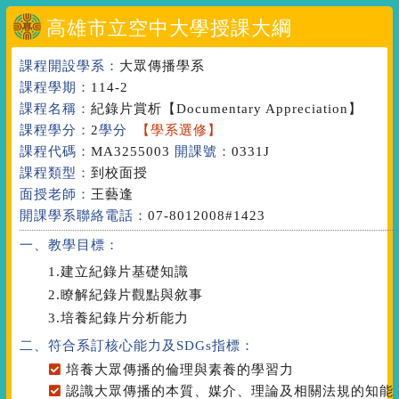
高雄市立空中大學授課大綱
課程開設學系：
大眾傳播學系
課程學期：
114-2
課程名稱：
紀錄片賞析
【Documentary Appreciation】
課程學分：
2
學分
【學系選修】
課程代碼：
MA3255003
開課號：
0331J
課程類型：
到校面授
面授老師：
王藝逢
開課學系聯絡電話：
07-8012008#1423
一、教學目標：
1.建立紀錄片基礎知識
2.瞭解紀錄片觀點與敘事
3.培養紀錄片分析能力
二、符合系訂核心能力
及SDGs指標
：
培養大眾傳播的倫理與素養的學習力
認識大眾傳播的本質、媒介、理論及相關法規的知能