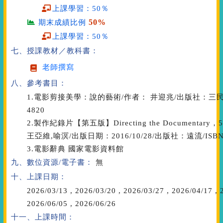
上課學習：50％
50%
期末成績比例
上課學習：50％
七、授課教材／教科書：
老師撰寫
八、參考書目：
1.電影剪接美學：說的藝術/作者： 井迎兆/出版社：三民/出版日
4820
2.製作紀錄片【第五版】Directing the Documentary，5t
王亞維,喻溟/出版日期：2016/10/28/出版社：遠流/ISBN：
3.電影辭典 國家電影資料館
九、數位資源/電子書：
無
十、上課日期：
2026/03/13
,
2026/03/20
,
2026/03/27
,
2026/04/17
,
2
2026/06/05
,
2026/06/26
十一、上課時間：