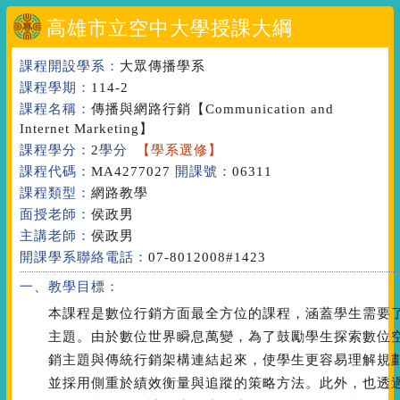
高雄市立空中大學授課大綱
課程開設學系：
大眾傳播學系
課程學期：
114-2
課程名稱：
傳播與網路行銷
【Communication and
Internet Marketing】
課程學分：
2
學分
【學系選修】
課程代碼：
MA4277027
開課號：
06311
課程類型：
網路教學
面授老師：
侯政男
主講老師：
侯政男
開課學系聯絡電話：
07-8012008#1423
一、教學目標：
本課程是數位行銷方面最全方位的課程，涵蓋學生需要
主題。由於數位世界瞬息萬變，為了鼓勵學生探索數位
銷主題與傳統行銷架構連結起來，使學生更容易理解規
並採用側重於績效衡量與追蹤的策略方法。此外，也透