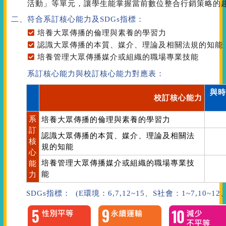
活動」等單元，讓學生能掌握當前數位整合行銷策略的
二、符合系訂核心能力
及SDGs指標
：
培養大眾傳播的倫理與素養的學習力
認識大眾傳播的本質、媒介、理論及相關法規的知能
培養管理大眾傳播媒介或組織的職場專業技能
系訂核心能力與校訂核心能力對應表：
與時
校訂核心能力
系
培養大眾傳播的倫理與素養的學習力
訂
認識大眾傳播的本質、媒介、理論及相關法
核
規的知能
心
培養管理大眾傳播媒介或組織的職場專業技
能
能
力
SDGs指標： (E環境：6,7,12~15、S社會：1~7,10~1