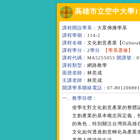
高雄市立空中大學
1
課程開設學系：
大眾傳播學系
課程學期：
114-2
課程名稱：
文化創意產業
【Cultural
課程學分：
2
學分
【學系選修】
課程代碼：
MA5255053
開課號：
0
課程類型：
網路教學
面授老師：
林奕成
主講老師：
林奕成
開課學系聯絡電話：
07-8012008#
一、教學目標：
使學生對文化創意產業的整體
文創產業的基本概念與定義，
的角色，特別關注台灣與高雄
文化如何透過創意轉化為產業