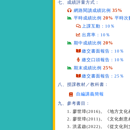
七、成績評量方式：
35%
網路閱讀成績比例
20%
平時成績比例
平時次
上課互動：10％
出席率：10％
20%
期中成績比例
繳交書面報告：10％
繳交口頭報告：10％
25%
期末成績比例
繳交書面報告：25％
八、授課教材／教科書：
自編講義簡報
九、參考書目：
1. 廖世璋(2016)。《地
2. 廖世璋(2011)。《文化
3. 洪孟啟(2022)。《從