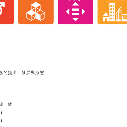
念的提出、發展與形態
破、離
)
)