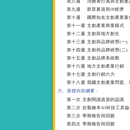
第八週
消費者行為與文創產
第九週
群眾募資與IP經濟
第十週
國際知名文創產業案
第十一週
文創產業商業模式
第十二週
文創與地方創生
第十三週
文創與品牌經營(一)
第十四週
文創與品牌經營(二)
第十五週
文創品牌系統觀
第十六週
地方文創產業行銷
第十七週
文創行銷六力
第十八週
我國文創產業問題、
六、面授內容綱要：
第一次
文創閱讀資源的認識
第二次
自製繪本AI科技工具協
第三次
學期報告與回饋
第四次
學期報告與回饋