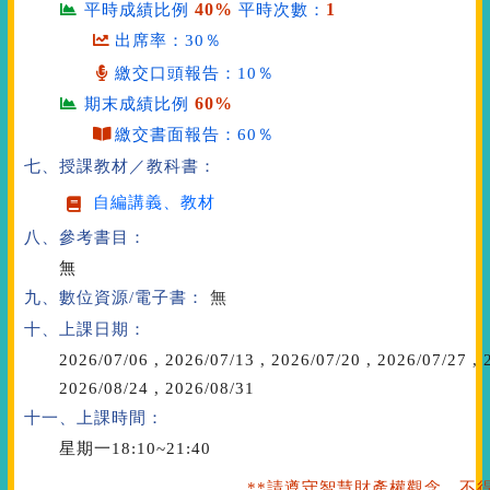
40%
1
平時成績比例
平時次數：
出席率：30％
繳交口頭報告：10％
60%
期末成績比例
繳交書面報告：60％
七、授課教材／教科書：
自編講義、教材
八、參考書目：
無
九、數位資源/電子書：
無
十、上課日期：
2026/07/06
,
2026/07/13
,
2026/07/20
,
2026/07/27
,
2
2026/08/24
,
2026/08/31
十一、上課時間：
星期一18:10~21:40
**請遵守智慧財產權觀念、不得