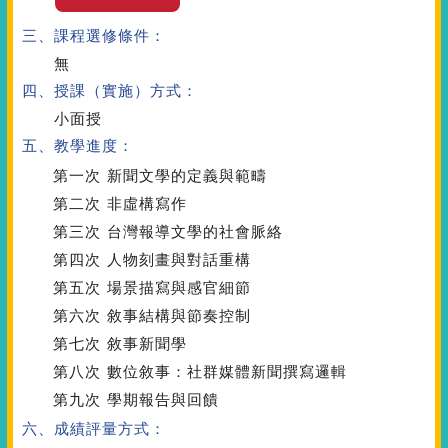
三、課程選修條件：
無
四、授課（實施）方式：
小面授
五、教學進度：
第一次
新聞文學的定義與範疇
第二次
非虛構寫作
第三次
台灣報導文學的社會脈絡
第四次
人物刻畫與對話重構
第五次
場景描寫與感官細節
第六次
敘事結構與節奏控制
第七次
敘事新聞學
第八次
數位敘事：社群媒體新聞撰寫邏輯
第九次
學期報告與回饋
六、成績評量方式：