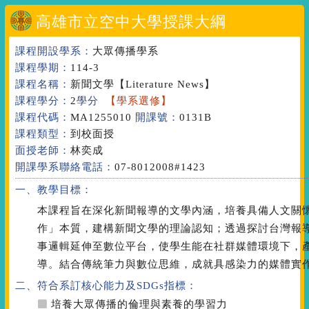
高雄市立空中大學授課大綱
課程開設學系：
大眾傳播學系
課程學期：
114-3
課程名稱：
新聞文學
【Literature News】
課程學分：
2
學分
【學系選修】
課程代碼：
MA1255010
開課號：
0131B
課程類型：
到校面授
面授老師：
林奕成
開課學系聯絡電話：
07-8012008#1423
一、教學目標：
本課程旨在深化新聞報導的文學內涵，培養具備人文關
作」本質，建構新聞文學的理論認知；透過探討台灣報
事邏輯延伸至數位平台，使學生能在社群媒體環境下，
導。結合傳統筆力與數位思維，成就具感染力的媒體實
二、符合系訂核心能力
及SDGs指標
：
培養大眾傳播的倫理與素養的學習力