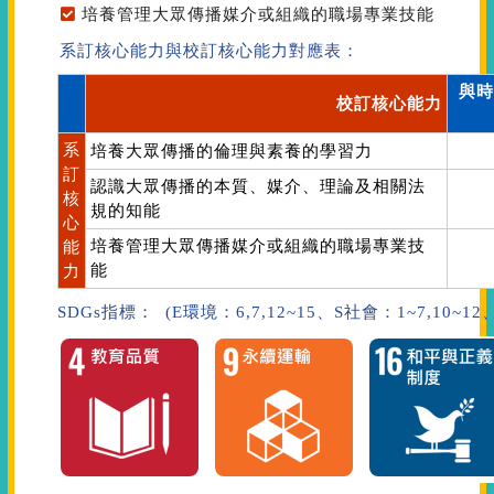
培養管理大眾傳播媒介或組織的職場專業技能
系訂核心能力與校訂核心能力對應表：
與時
校訂核心能力
系
培養大眾傳播的倫理與素養的學習力
訂
認識大眾傳播的本質、媒介、理論及相關法
核
規的知能
心
培養管理大眾傳播媒介或組織的職場專業技
能
能
力
SDGs指標： (E環境：6,7,12~15、S社會：1~7,10~1