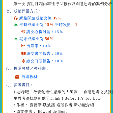
第一次
探討課程內容進行AI協作及創意思考的案例分析
七、成績評量方式：
35%
網路閱讀成績比例
15%
1
平時成績比例
平時次數：
講次心得討論：15％
50%
期末成績比例
出席率：10％
繳交書面報告：30％
繳交口頭報告：10％
八、授課教材／教科書：
自編教材
九、參考書目：
1.思考吧！啟發創造性思維的大師課──創意思考之父
平思考法找到新點子Think！Before It’s Too Late
• 作者： 愛德華‧狄波諾 追蹤作者 新功能介紹
• 原文作者： Edward de Bono