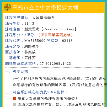
高雄市立空中大學授課大綱
課程開設學系：
大眾傳播學系
課程學期：
114-3
課程名稱：
創意思考
【Creative Thinking】
課程學分：
3
學分
【學系專業基礎必修】
課程代碼：
MA5155009
開課號：
02118
課程類型：
網路教學
面授老師：
林奕成
主講老師：
宗靜萍
開課學系聯絡電話：
07-8012008#1423
一、教學目標：
(一)了解創意思考的基本概念與理論基礎。(二)探討創
創意思考的有效運作的關鍵因素。(四)育成創意思考的
二、符合系訂核心能力
及SDGs指標
：
培養大眾傳播的倫理與素養的學習力
認識大眾傳播的本質、媒介、理論及相關法規的知能