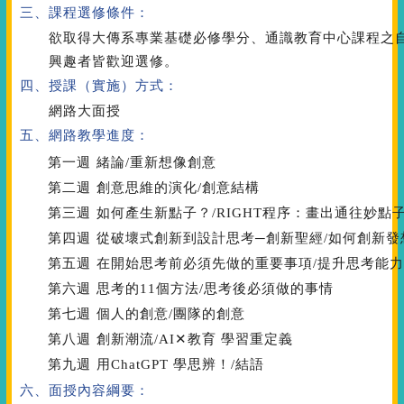
三、課程選修條件：
欲取得大傳系專業基礎必修學分、通識教育中心課程之
興趣者皆歡迎選修。
四、授課（實施）方式：
網路大面授
五、網路教學進度：
第一週
緒論/重新想像創意
第二週
創意思維的演化/創意結構
第三週
如何產生新點子？/RIGHT程序：畫出通往妙點
第四週
從破壞式創新到設計思考─創新聖經/如何創新發
第五週
在開始思考前必須先做的重要事項/提升思考能
第六週
思考的11個方法/思考後必須做的事情
第七週
個人的創意/團隊的創意
第八週
創新潮流/AI✕教育 學習重定義
第九週
用ChatGPT 學思辨！/結語
六、面授內容綱要：