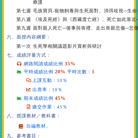
療護
第七週
毛孩寶貝-寵物飼養與生死面對、消弭歧視─生命
第八週
《埃及死經》與《西藏度亡經》、死亡如此靠近
第九週
面對親人死亡─後事與喪禮、走出喪親悲傷─悲
六、面授內容綱要：
第一次
生死學相關議題影片賞析與研討
七、成績評量方式：
35%
網路閱讀成績比例
20%
1
平時成績比例
平時次數：
上課互動：10％
出席率：10％
45%
期末成績比例
繳交作業：45％
八、授課教材／教科書：
自編教材。
九、參考書目：