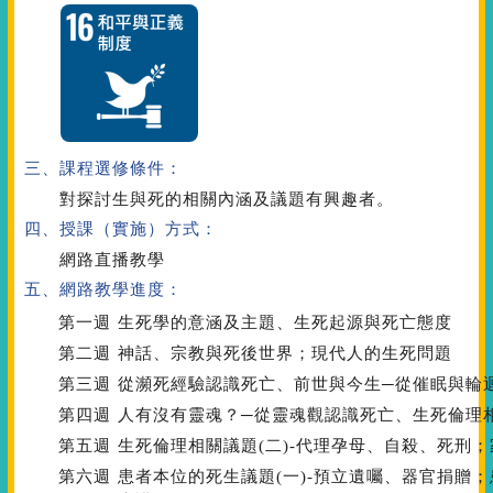
三、課程選修條件：
對探討生與死的相關內涵及議題有興趣者。
四、授課（實施）方式：
網路直播教學
五、網路教學進度：
第一週
生死學的意涵及主題、生死起源與死亡態度
第二週
神話、宗教與死後世界；現代人的生死問題
第三週
從瀕死經驗認識死亡、前世與今生─從催眠與輪
第四週
人有沒有靈魂？─從靈魂觀認識死亡、生死倫理相
第五週
生死倫理相關議題(二)-代理孕母、自殺、死刑
第六週
患者本位的死生議題(一)-預立遺囑、器官捐贈；