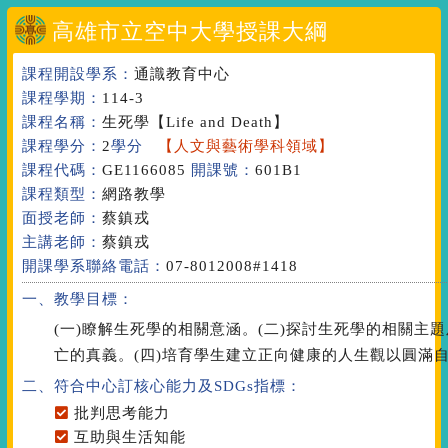
高雄市立空中大學授課大綱
課程開設學系：
通識教育中心
課程學期：
114-3
課程名稱：
生死學
【Life and Death】
課程學分：
2
學分
【人文與藝術學科領域】
課程代碼：
GE1166085
開課號：
601B1
課程類型：
網路教學
面授老師：
蔡鎮戎
主講老師：
蔡鎮戎
開課學系聯絡電話：
07-8012008#1418
一、教學目標：
(一)瞭解生死學的相關意涵。(二)探討生死學的相關主
亡的真義。(四)培育學生建立正向健康的人生觀以圓滿
二、符合中心訂核心能力
及SDGs指標
：
批判思考能力
互助與生活知能