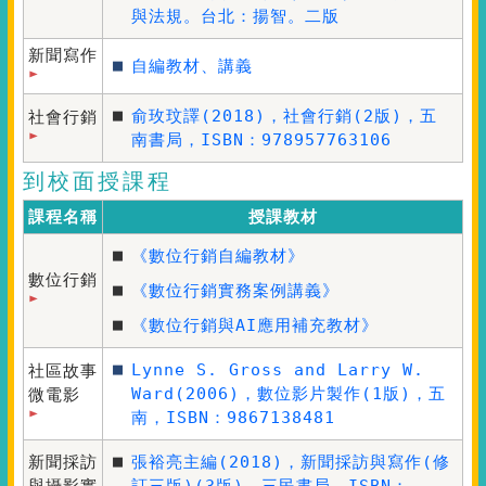
與法規。台北：揚智。二版
新聞寫作
■
自編教材、講義
■
俞玫玟譯(2018)，
社會行銷
(2版)，五
社會行銷
南書局，ISBN：978957763106
到校面授課程
課程名稱
授課教材
■
《數位行銷自編教材》
數位行銷
■
《數位行銷實務案例講義》
■
《數位行銷與AI應用補充教材》
■
Lynne S. Gross and Larry W.
社區故事
Ward(2006)，
數位影片製作
(1版)，五
微電影
南，ISBN：9867138481
■
新聞採訪
張裕亮主編(2018)，
新聞採訪與寫作(修
與攝影實
訂三版)
(3版)，三民書局，ISBN：