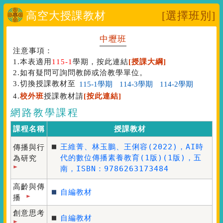
高空大授課教材
[選擇班別]
中壢班
注意事項：
1.本表適用
115-1
學期，按此連結
[授課大綱]
2.如有疑問可詢問教師或洽教學單位。
3.切換授課教材至
4.
校外班
授課教材請
[按此連結]
網路教學課程
課程名稱
授課教材
■
王維菁、林玉鵬、王俐容(2022)，
AI時
傳播與行
代的數位傳播素養教育(1版)
(1版)，五
為研究
南，ISBN：9786263173484
高齡與傳
■
自編教材
播
創意思考
■
自編教材