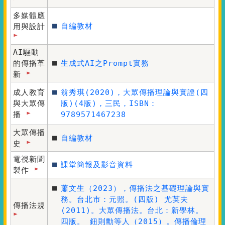
多媒體應
■
自編教材
用與設計
AI驅動
■
的傳播革
生成式AI之Prompt實務
新
■
成人教育
翁秀琪(2020)，
大眾傳播理論與實證(四
與大眾傳
版)
(4版)，三民，ISBN：
播
9789571467238
大眾傳播
■
自編教材
史
電視新聞
■
課堂簡報及影音資料
製作
■
蕭文生（2023），傳播法之基礎理論與實
務。台北市：元照。(四版) 尤英夫
傳播法規
(2011)。大眾傳播法。台北：新學林。
四版。 鈕則勳等人（2015）。傳播倫理