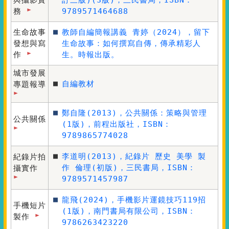
務
9789571464688
■
生命故事
教師自編簡報講義 青婷（2024），留下
發想與寫
生命故事：如何撰寫自傳，傳承精彩人
作
生。時報出版。
城市發展
■
自編教材
專題報導
■
鄭自隆(2013)，
公共關係：策略與管理
公共關係
(1版)，前程出版社，ISBN：
9789865774028
■
李道明(2013)，
紀錄片 歷史 美學 製
紀錄片拍
作 倫理
(初版)，三民書局，ISBN：
攝實作
9789571457987
■
龍飛(2024)，
手機影片運鏡技巧119招
手機短片
(1版)，南門書局有限公司，ISBN：
製作
9786263423220