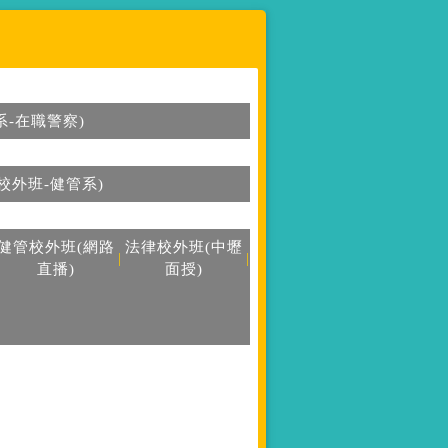
系-在職警察)
校外班-健管系)
健管校外班(網路
法律校外班(中壢
|
|
直播)
面授)