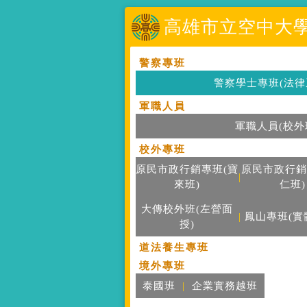
高雄市立空中大學
警察專班
警察學士專班(法律
軍職人員
軍職人員(校外
校外專班
原民市政行銷專班(寶
原民市政行銷
|
來班)
仁班)
大傳校外班(左營面
|
鳳山專班(實
授)
道法養生專班
境外專班
泰國班
|
企業實務越班