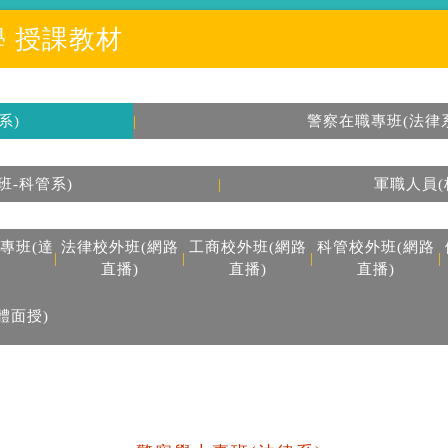
 授課教材
系)
|
警察在職專班(法律
班-科管系)
|
軍職人員(
專班(達
法律校外班(網路
工商校外班(網路
科管校外班(網路
|
|
|
|
直播)
直播)
直播)
體面授)