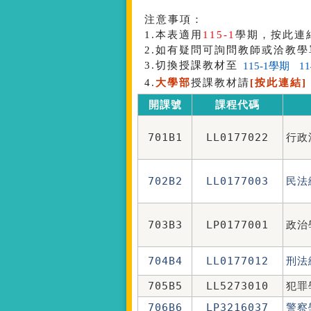
注意事項：
1.本表適用
115-1
學期，按此連
2.如有疑問可詢問教師或洽教學
3.切換授課教材至
4.
大學部
授課教材請
[按此連結]
開課號
課程代碼
701B1
LL0177022
行政
702B2
LL0177003
民法
703B3
LP0177001
政治
704B4
LL0177012
刑法
705B5
LL5273010
犯罪
706B6
LP3216037
警察