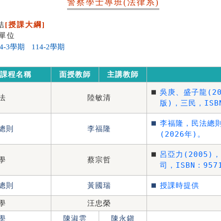
警察學士專班(法律系)
結
[授課大綱]
單位
課程名稱
面授教師
主講教師
■
吳庚、盛子龍(20
法
陸敏清
版)，三民，ISBN
■
李福隆，民法總
總則
李福隆
(2026年)。
■
呂亞力(2005)，
學
蔡宗哲
司，ISBN：9571
■
總則
黃國瑞
授課時提供
學
汪忠榮
學
陳淑雲
陳永鎭